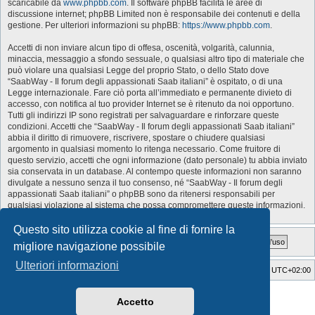
scaricabile da
www.phpbb.com
. Il software phpBB facilita le aree di
discussione internet; phpBB Limited non è responsabile dei contenuti e della
gestione. Per ulteriori informazioni su phpBB:
https://www.phpbb.com
.
Accetti di non inviare alcun tipo di offesa, oscenità, volgarità, calunnia,
minaccia, messaggio a sfondo sessuale, o qualsiasi altro tipo di materiale che
può violare una qualsiasi Legge del proprio Stato, o dello Stato dove
“SaabWay - Il forum degli appassionati Saab italiani” è ospitato, o di una
Legge internazionale. Fare ciò porta all’immediato e permanente divieto di
accesso, con notifica al tuo provider Internet se è ritenuto da noi opportuno.
Tutti gli indirizzi IP sono registrati per salvaguardare e rinforzare queste
condizioni. Accetti che “SaabWay - Il forum degli appassionati Saab italiani”
abbia il diritto di rimuovere, riscrivere, spostare o chiudere qualsiasi
argomento in qualsiasi momento lo ritenga necessario. Come fruitore di
questo servizio, accetti che ogni informazione (dato personale) tu abbia inviato
sia conservata in un database. Al contempo queste informazioni non saranno
divulgate a nessuno senza il tuo consenso, né “SaabWay - Il forum degli
appassionati Saab italiani” o phpBB sono da ritenersi responsabili per
qualsiasi violazione al sistema che possa compromettere queste informazioni.
Questo sito utilizza cookie al fine di fornire la
migliore navigazione possibile
Ulteriori informazioni
SaabWay Club
Indice
Tutti gli orari sono
UTC+02:00
Style Developer by ©
GTA game
Forum.
Accetto
Creato da
phpBB
® Forum Software © phpBB Limited
Traduzione Italiana
phpBB-Italia.it