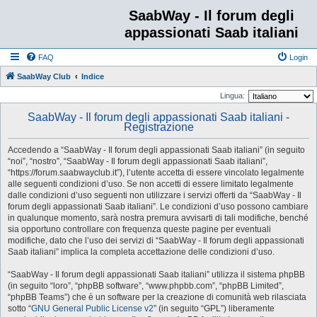
SaabWay - Il forum degli
appassionati Saab italiani
FAQ
Login
SaabWay Club
Indice
Lingua:
SaabWay - Il forum degli appassionati Saab italiani -
Registrazione
Accedendo a “SaabWay - Il forum degli appassionati Saab italiani” (in seguito
“noi”, “nostro”, “SaabWay - Il forum degli appassionati Saab italiani”,
“https://forum.saabwayclub.it”), l’utente accetta di essere vincolato legalmente
alle seguenti condizioni d’uso. Se non accetti di essere limitato legalmente
dalle condizioni d’uso seguenti non utilizzare i servizi offerti da “SaabWay - Il
forum degli appassionati Saab italiani”. Le condizioni d’uso possono cambiare
in qualunque momento, sarà nostra premura avvisarti di tali modifiche, benché
sia opportuno controllare con frequenza queste pagine per eventuali
modifiche, dato che l’uso dei servizi di “SaabWay - Il forum degli appassionati
Saab italiani” implica la completa accettazione delle condizioni d’uso.
“SaabWay - Il forum degli appassionati Saab italiani” utilizza il sistema phpBB
(in seguito “loro”, “phpBB software”, “www.phpbb.com”, “phpBB Limited”,
“phpBB Teams”) che è un software per la creazione di comunità web rilasciata
sotto “
GNU General Public License v2
” (in seguito “GPL”) liberamente