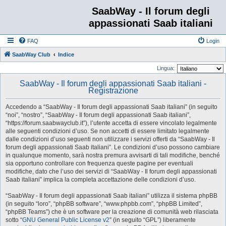
SaabWay - Il forum degli
appassionati Saab italiani
FAQ
Login
SaabWay Club
Indice
Lingua:
SaabWay - Il forum degli appassionati Saab italiani -
Registrazione
Accedendo a “SaabWay - Il forum degli appassionati Saab italiani” (in seguito
“noi”, “nostro”, “SaabWay - Il forum degli appassionati Saab italiani”,
“https://forum.saabwayclub.it”), l’utente accetta di essere vincolato legalmente
alle seguenti condizioni d’uso. Se non accetti di essere limitato legalmente
dalle condizioni d’uso seguenti non utilizzare i servizi offerti da “SaabWay - Il
forum degli appassionati Saab italiani”. Le condizioni d’uso possono cambiare
in qualunque momento, sarà nostra premura avvisarti di tali modifiche, benché
sia opportuno controllare con frequenza queste pagine per eventuali
modifiche, dato che l’uso dei servizi di “SaabWay - Il forum degli appassionati
Saab italiani” implica la completa accettazione delle condizioni d’uso.
“SaabWay - Il forum degli appassionati Saab italiani” utilizza il sistema phpBB
(in seguito “loro”, “phpBB software”, “www.phpbb.com”, “phpBB Limited”,
“phpBB Teams”) che è un software per la creazione di comunità web rilasciata
sotto “
GNU General Public License v2
” (in seguito “GPL”) liberamente