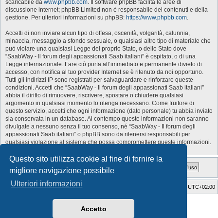
scaricabile da
www.phpbb.com
. Il software phpBB facilita le aree di
discussione internet; phpBB Limited non è responsabile dei contenuti e della
gestione. Per ulteriori informazioni su phpBB:
https://www.phpbb.com
.
Accetti di non inviare alcun tipo di offesa, oscenità, volgarità, calunnia,
minaccia, messaggio a sfondo sessuale, o qualsiasi altro tipo di materiale che
può violare una qualsiasi Legge del proprio Stato, o dello Stato dove
“SaabWay - Il forum degli appassionati Saab italiani” è ospitato, o di una
Legge internazionale. Fare ciò porta all’immediato e permanente divieto di
accesso, con notifica al tuo provider Internet se è ritenuto da noi opportuno.
Tutti gli indirizzi IP sono registrati per salvaguardare e rinforzare queste
condizioni. Accetti che “SaabWay - Il forum degli appassionati Saab italiani”
abbia il diritto di rimuovere, riscrivere, spostare o chiudere qualsiasi
argomento in qualsiasi momento lo ritenga necessario. Come fruitore di
questo servizio, accetti che ogni informazione (dato personale) tu abbia inviato
sia conservata in un database. Al contempo queste informazioni non saranno
divulgate a nessuno senza il tuo consenso, né “SaabWay - Il forum degli
appassionati Saab italiani” o phpBB sono da ritenersi responsabili per
qualsiasi violazione al sistema che possa compromettere queste informazioni.
Questo sito utilizza cookie al fine di fornire la
migliore navigazione possibile
Ulteriori informazioni
SaabWay Club
Indice
Tutti gli orari sono
UTC+02:00
Style Developer by ©
GTA game
Forum.
Accetto
Creato da
phpBB
® Forum Software © phpBB Limited
Traduzione Italiana
phpBB-Italia.it