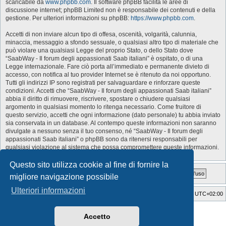
scaricabile da
www.phpbb.com
. Il software phpBB facilita le aree di
discussione internet; phpBB Limited non è responsabile dei contenuti e della
gestione. Per ulteriori informazioni su phpBB:
https://www.phpbb.com
.
Accetti di non inviare alcun tipo di offesa, oscenità, volgarità, calunnia,
minaccia, messaggio a sfondo sessuale, o qualsiasi altro tipo di materiale che
può violare una qualsiasi Legge del proprio Stato, o dello Stato dove
“SaabWay - Il forum degli appassionati Saab italiani” è ospitato, o di una
Legge internazionale. Fare ciò porta all’immediato e permanente divieto di
accesso, con notifica al tuo provider Internet se è ritenuto da noi opportuno.
Tutti gli indirizzi IP sono registrati per salvaguardare e rinforzare queste
condizioni. Accetti che “SaabWay - Il forum degli appassionati Saab italiani”
abbia il diritto di rimuovere, riscrivere, spostare o chiudere qualsiasi
argomento in qualsiasi momento lo ritenga necessario. Come fruitore di
questo servizio, accetti che ogni informazione (dato personale) tu abbia inviato
sia conservata in un database. Al contempo queste informazioni non saranno
divulgate a nessuno senza il tuo consenso, né “SaabWay - Il forum degli
appassionati Saab italiani” o phpBB sono da ritenersi responsabili per
qualsiasi violazione al sistema che possa compromettere queste informazioni.
Questo sito utilizza cookie al fine di fornire la
migliore navigazione possibile
Ulteriori informazioni
SaabWay Club
Indice
Tutti gli orari sono
UTC+02:00
Style Developer by ©
GTA game
Forum.
Accetto
Creato da
phpBB
® Forum Software © phpBB Limited
Traduzione Italiana
phpBB-Italia.it