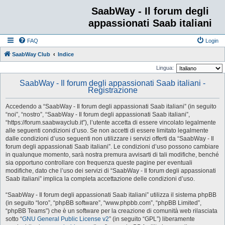
SaabWay - Il forum degli
appassionati Saab italiani
FAQ
Login
SaabWay Club
Indice
Lingua:
SaabWay - Il forum degli appassionati Saab italiani -
Registrazione
Accedendo a “SaabWay - Il forum degli appassionati Saab italiani” (in seguito
“noi”, “nostro”, “SaabWay - Il forum degli appassionati Saab italiani”,
“https://forum.saabwayclub.it”), l’utente accetta di essere vincolato legalmente
alle seguenti condizioni d’uso. Se non accetti di essere limitato legalmente
dalle condizioni d’uso seguenti non utilizzare i servizi offerti da “SaabWay - Il
forum degli appassionati Saab italiani”. Le condizioni d’uso possono cambiare
in qualunque momento, sarà nostra premura avvisarti di tali modifiche, benché
sia opportuno controllare con frequenza queste pagine per eventuali
modifiche, dato che l’uso dei servizi di “SaabWay - Il forum degli appassionati
Saab italiani” implica la completa accettazione delle condizioni d’uso.
“SaabWay - Il forum degli appassionati Saab italiani” utilizza il sistema phpBB
(in seguito “loro”, “phpBB software”, “www.phpbb.com”, “phpBB Limited”,
“phpBB Teams”) che è un software per la creazione di comunità web rilasciata
sotto “
GNU General Public License v2
” (in seguito “GPL”) liberamente