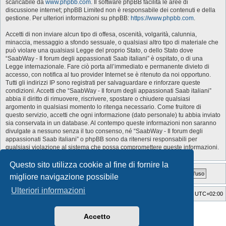
scaricabile da
www.phpbb.com
. Il software phpBB facilita le aree di
discussione internet; phpBB Limited non è responsabile dei contenuti e della
gestione. Per ulteriori informazioni su phpBB:
https://www.phpbb.com
.
Accetti di non inviare alcun tipo di offesa, oscenità, volgarità, calunnia,
minaccia, messaggio a sfondo sessuale, o qualsiasi altro tipo di materiale che
può violare una qualsiasi Legge del proprio Stato, o dello Stato dove
“SaabWay - Il forum degli appassionati Saab italiani” è ospitato, o di una
Legge internazionale. Fare ciò porta all’immediato e permanente divieto di
accesso, con notifica al tuo provider Internet se è ritenuto da noi opportuno.
Tutti gli indirizzi IP sono registrati per salvaguardare e rinforzare queste
condizioni. Accetti che “SaabWay - Il forum degli appassionati Saab italiani”
abbia il diritto di rimuovere, riscrivere, spostare o chiudere qualsiasi
argomento in qualsiasi momento lo ritenga necessario. Come fruitore di
questo servizio, accetti che ogni informazione (dato personale) tu abbia inviato
sia conservata in un database. Al contempo queste informazioni non saranno
divulgate a nessuno senza il tuo consenso, né “SaabWay - Il forum degli
appassionati Saab italiani” o phpBB sono da ritenersi responsabili per
qualsiasi violazione al sistema che possa compromettere queste informazioni.
Questo sito utilizza cookie al fine di fornire la
migliore navigazione possibile
Ulteriori informazioni
SaabWay Club
Indice
Tutti gli orari sono
UTC+02:00
Style Developer by ©
GTA game
Forum.
Accetto
Creato da
phpBB
® Forum Software © phpBB Limited
Traduzione Italiana
phpBB-Italia.it