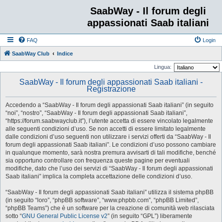
SaabWay - Il forum degli
appassionati Saab italiani
FAQ
Login
SaabWay Club
Indice
Lingua:
SaabWay - Il forum degli appassionati Saab italiani -
Registrazione
Accedendo a “SaabWay - Il forum degli appassionati Saab italiani” (in seguito
“noi”, “nostro”, “SaabWay - Il forum degli appassionati Saab italiani”,
“https://forum.saabwayclub.it”), l’utente accetta di essere vincolato legalmente
alle seguenti condizioni d’uso. Se non accetti di essere limitato legalmente
dalle condizioni d’uso seguenti non utilizzare i servizi offerti da “SaabWay - Il
forum degli appassionati Saab italiani”. Le condizioni d’uso possono cambiare
in qualunque momento, sarà nostra premura avvisarti di tali modifiche, benché
sia opportuno controllare con frequenza queste pagine per eventuali
modifiche, dato che l’uso dei servizi di “SaabWay - Il forum degli appassionati
Saab italiani” implica la completa accettazione delle condizioni d’uso.
“SaabWay - Il forum degli appassionati Saab italiani” utilizza il sistema phpBB
(in seguito “loro”, “phpBB software”, “www.phpbb.com”, “phpBB Limited”,
“phpBB Teams”) che è un software per la creazione di comunità web rilasciata
sotto “
GNU General Public License v2
” (in seguito “GPL”) liberamente