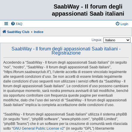
SaabWay - Il forum degli
appassionati Saab italiani
FAQ
Login
SaabWay Club
Indice
Lingua:
SaabWay - Il forum degli appassionati Saab italiani -
Registrazione
Accedendo a “SaabWay - Il forum degli appassionati Saab italiani” (in seguito
“noi”, “nostro”, “SaabWay - Il forum degli appassionati Saab italiani”,
“https://forum.saabwayclub.it”), l’utente accetta di essere vincolato legalmente
alle seguenti condizioni d’uso. Se non accetti di essere limitato legalmente
dalle condizioni d’uso seguenti non utilizzare i servizi offerti da “SaabWay - Il
forum degli appassionati Saab italiani”. Le condizioni d’uso possono cambiare
in qualunque momento, sarà nostra premura avvisarti di tali modifiche, benché
sia opportuno controllare con frequenza queste pagine per eventuali
modifiche, dato che l’uso dei servizi di “SaabWay - Il forum degli appassionati
Saab italiani” implica la completa accettazione delle condizioni d’uso.
“SaabWay - Il forum degli appassionati Saab italiani” utilizza il sistema phpBB
(in seguito “loro”, “phpBB software”, “www.phpbb.com”, “phpBB Limited”,
“phpBB Teams”) che è un software per la creazione di comunità web rilasciata
sotto “
GNU General Public License v2
” (in seguito “GPL”) liberamente