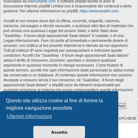
scaricabile da
www.phpbb.com
. Il software phpBB facilita le aree di
discussione internet; phpBB Limited non è responsabile dei contenuti e della
gestione. Per ulteriori informazioni su phpBB:
https://www.phpbb.com
.
Accetti di non inviare alcun tipo di offesa, oscenità, volgarità, calunnia,
minaccia, messaggio a sfondo sessuale, o qualsiasi altro tipo di materiale che
può violare una qualsiasi Legge del proprio Stato, o dello Stato dove
“SaabWay - Il forum degli appassionati Saab italiani” è ospitato, o di una
Legge internazionale. Fare ciò porta all’immediato e permanente divieto di
accesso, con notifica al tuo provider Internet se è ritenuto da noi opportuno.
Tutti gli indirizzi IP sono registrati per salvaguardare e rinforzare queste
condizioni. Accetti che “SaabWay - Il forum degli appassionati Saab italiani”
abbia il diritto di rimuovere, riscrivere, spostare o chiudere qualsiasi
argomento in qualsiasi momento lo ritenga necessario. Come fruitore di
questo servizio, accetti che ogni informazione (dato personale) tu abbia inviato
sia conservata in un database. Al contempo queste informazioni non saranno
divulgate a nessuno senza il tuo consenso, né “SaabWay - Il forum degli
appassionati Saab italiani” o phpBB sono da ritenersi responsabili per
qualsiasi violazione al sistema che possa compromettere queste informazioni.
Questo sito utilizza cookie al fine di fornire la
migliore navigazione possibile
Ulteriori informazioni
SaabWay Club
Indice
Tutti gli orari sono
UTC+02:00
Style Developer by ©
GTA game
Forum.
Accetto
Creato da
phpBB
® Forum Software © phpBB Limited
Traduzione Italiana
phpBB-Italia.it