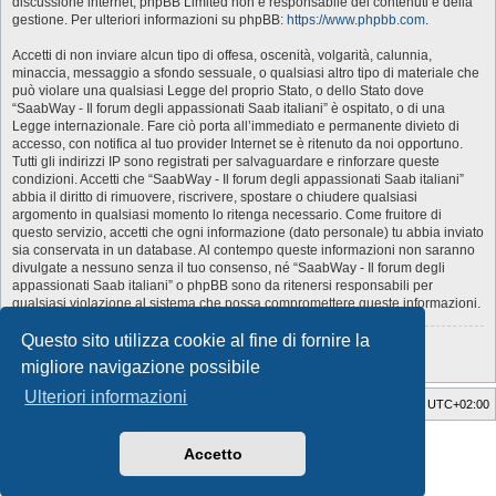
discussione internet; phpBB Limited non è responsabile dei contenuti e della
gestione. Per ulteriori informazioni su phpBB:
https://www.phpbb.com
.
Accetti di non inviare alcun tipo di offesa, oscenità, volgarità, calunnia,
minaccia, messaggio a sfondo sessuale, o qualsiasi altro tipo di materiale che
può violare una qualsiasi Legge del proprio Stato, o dello Stato dove
“SaabWay - Il forum degli appassionati Saab italiani” è ospitato, o di una
Legge internazionale. Fare ciò porta all’immediato e permanente divieto di
accesso, con notifica al tuo provider Internet se è ritenuto da noi opportuno.
Tutti gli indirizzi IP sono registrati per salvaguardare e rinforzare queste
condizioni. Accetti che “SaabWay - Il forum degli appassionati Saab italiani”
abbia il diritto di rimuovere, riscrivere, spostare o chiudere qualsiasi
argomento in qualsiasi momento lo ritenga necessario. Come fruitore di
questo servizio, accetti che ogni informazione (dato personale) tu abbia inviato
sia conservata in un database. Al contempo queste informazioni non saranno
divulgate a nessuno senza il tuo consenso, né “SaabWay - Il forum degli
appassionati Saab italiani” o phpBB sono da ritenersi responsabili per
qualsiasi violazione al sistema che possa compromettere queste informazioni.
Questo sito utilizza cookie al fine di fornire la
Torna alla pagina precedente
migliore navigazione possibile
Ulteriori informazioni
SaabWay Club
Indice
Tutti gli orari sono
UTC+02:00
Style Developer by ©
GTA game
Forum.
Accetto
Creato da
phpBB
® Forum Software © phpBB Limited
Traduzione Italiana
phpBB-Italia.it
Privacy
|
Condizioni