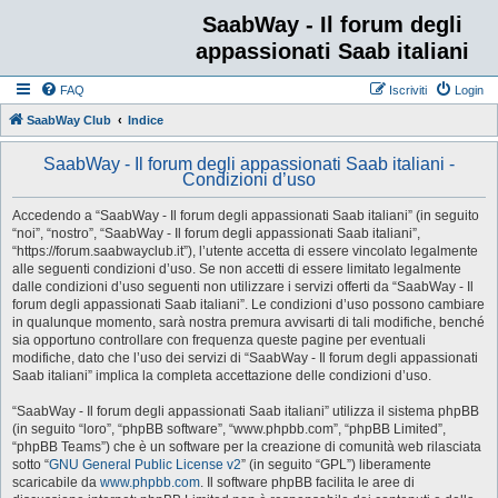
SaabWay - Il forum degli
appassionati Saab italiani
FAQ
Iscriviti
Login
SaabWay Club
Indice
SaabWay - Il forum degli appassionati Saab italiani -
Condizioni d’uso
Accedendo a “SaabWay - Il forum degli appassionati Saab italiani” (in seguito
“noi”, “nostro”, “SaabWay - Il forum degli appassionati Saab italiani”,
“https://forum.saabwayclub.it”), l’utente accetta di essere vincolato legalmente
alle seguenti condizioni d’uso. Se non accetti di essere limitato legalmente
dalle condizioni d’uso seguenti non utilizzare i servizi offerti da “SaabWay - Il
forum degli appassionati Saab italiani”. Le condizioni d’uso possono cambiare
in qualunque momento, sarà nostra premura avvisarti di tali modifiche, benché
sia opportuno controllare con frequenza queste pagine per eventuali
modifiche, dato che l’uso dei servizi di “SaabWay - Il forum degli appassionati
Saab italiani” implica la completa accettazione delle condizioni d’uso.
“SaabWay - Il forum degli appassionati Saab italiani” utilizza il sistema phpBB
(in seguito “loro”, “phpBB software”, “www.phpbb.com”, “phpBB Limited”,
“phpBB Teams”) che è un software per la creazione di comunità web rilasciata
sotto “
GNU General Public License v2
” (in seguito “GPL”) liberamente
scaricabile da
www.phpbb.com
. Il software phpBB facilita le aree di