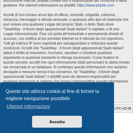
discussione internet; phpBB Limited non è responsabile dei contenuti e della
gestione. Per ulteriori informazioni su phpBB:
https://www.phpbb.com
.
Accetti di non inviare alcun tipo di offesa, oscenità, volgarità, calunnia,
minaccia, messaggio a sfondo sessuale, o qualsiasi altro tipo di materiale che
può violare una qualsiasi Legge del proprio Stato, o dello Stato dove
“SaabWay - Il forum degli appassionati Saab italiani” è ospitato, o di una
Legge internazionale. Fare ciò porta all’immediato e permanente divieto di
accesso, con notifica al tuo provider Internet se è ritenuto da noi opportuno.
Tutti gli indirizzi IP sono registrati per salvaguardare e rinforzare queste
condizioni. Accetti che “SaabWay - Il forum degli appassionati Saab italiani”
abbia il diritto di rimuovere, riscrivere, spostare o chiudere qualsiasi
argomento in qualsiasi momento lo ritenga necessario. Come fruitore di
questo servizio, accetti che ogni informazione (dato personale) tu abbia inviato
sia conservata in un database. Al contempo queste informazioni non saranno
divulgate a nessuno senza il tuo consenso, né “SaabWay - Il forum degli
appassionati Saab italiani” o phpBB sono da ritenersi responsabili per
qualsiasi violazione al sistema che possa compromettere queste informazioni.
Questo sito utilizza cookie al fine di fornire la
Torna alla pagina precedente
migliore navigazione possibile
Ulteriori informazioni
SaabWay Club
Indice
Tutti gli orari sono
UTC+02:00
Style Developer by ©
GTA game
Forum.
Accetto
Creato da
phpBB
® Forum Software © phpBB Limited
Traduzione Italiana
phpBB-Italia.it
Privacy
|
Condizioni