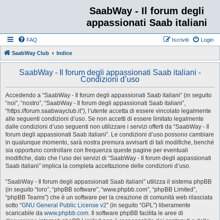
SaabWay - Il forum degli
appassionati Saab italiani
FAQ
Iscriviti
Login
SaabWay Club
Indice
SaabWay - Il forum degli appassionati Saab italiani -
Condizioni d’uso
Accedendo a “SaabWay - Il forum degli appassionati Saab italiani” (in seguito
“noi”, “nostro”, “SaabWay - Il forum degli appassionati Saab italiani”,
“https://forum.saabwayclub.it”), l’utente accetta di essere vincolato legalmente
alle seguenti condizioni d’uso. Se non accetti di essere limitato legalmente
dalle condizioni d’uso seguenti non utilizzare i servizi offerti da “SaabWay - Il
forum degli appassionati Saab italiani”. Le condizioni d’uso possono cambiare
in qualunque momento, sarà nostra premura avvisarti di tali modifiche, benché
sia opportuno controllare con frequenza queste pagine per eventuali
modifiche, dato che l’uso dei servizi di “SaabWay - Il forum degli appassionati
Saab italiani” implica la completa accettazione delle condizioni d’uso.
“SaabWay - Il forum degli appassionati Saab italiani” utilizza il sistema phpBB
(in seguito “loro”, “phpBB software”, “www.phpbb.com”, “phpBB Limited”,
“phpBB Teams”) che è un software per la creazione di comunità web rilasciata
sotto “
GNU General Public License v2
” (in seguito “GPL”) liberamente
scaricabile da
www.phpbb.com
. Il software phpBB facilita le aree di