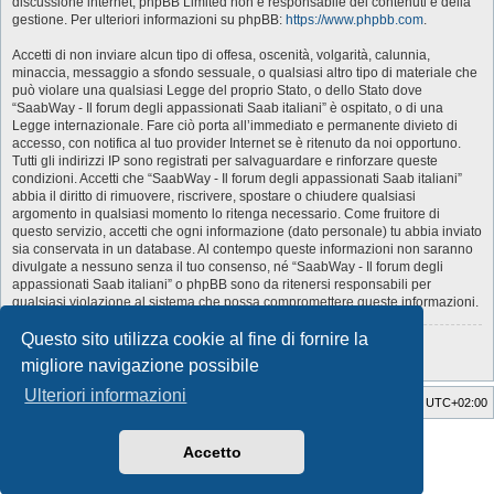
discussione internet; phpBB Limited non è responsabile dei contenuti e della
gestione. Per ulteriori informazioni su phpBB:
https://www.phpbb.com
.
Accetti di non inviare alcun tipo di offesa, oscenità, volgarità, calunnia,
minaccia, messaggio a sfondo sessuale, o qualsiasi altro tipo di materiale che
può violare una qualsiasi Legge del proprio Stato, o dello Stato dove
“SaabWay - Il forum degli appassionati Saab italiani” è ospitato, o di una
Legge internazionale. Fare ciò porta all’immediato e permanente divieto di
accesso, con notifica al tuo provider Internet se è ritenuto da noi opportuno.
Tutti gli indirizzi IP sono registrati per salvaguardare e rinforzare queste
condizioni. Accetti che “SaabWay - Il forum degli appassionati Saab italiani”
abbia il diritto di rimuovere, riscrivere, spostare o chiudere qualsiasi
argomento in qualsiasi momento lo ritenga necessario. Come fruitore di
questo servizio, accetti che ogni informazione (dato personale) tu abbia inviato
sia conservata in un database. Al contempo queste informazioni non saranno
divulgate a nessuno senza il tuo consenso, né “SaabWay - Il forum degli
appassionati Saab italiani” o phpBB sono da ritenersi responsabili per
qualsiasi violazione al sistema che possa compromettere queste informazioni.
Questo sito utilizza cookie al fine di fornire la
Torna alla pagina precedente
migliore navigazione possibile
Ulteriori informazioni
SaabWay Club
Indice
Tutti gli orari sono
UTC+02:00
Style Developer by ©
GTA game
Forum.
Accetto
Creato da
phpBB
® Forum Software © phpBB Limited
Traduzione Italiana
phpBB-Italia.it
Privacy
|
Condizioni