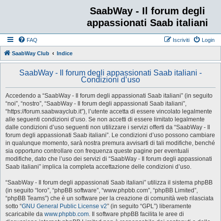
SaabWay - Il forum degli
appassionati Saab italiani
FAQ
Iscriviti
Login
SaabWay Club
Indice
SaabWay - Il forum degli appassionati Saab italiani -
Condizioni d’uso
Accedendo a “SaabWay - Il forum degli appassionati Saab italiani” (in seguito
“noi”, “nostro”, “SaabWay - Il forum degli appassionati Saab italiani”,
“https://forum.saabwayclub.it”), l’utente accetta di essere vincolato legalmente
alle seguenti condizioni d’uso. Se non accetti di essere limitato legalmente
dalle condizioni d’uso seguenti non utilizzare i servizi offerti da “SaabWay - Il
forum degli appassionati Saab italiani”. Le condizioni d’uso possono cambiare
in qualunque momento, sarà nostra premura avvisarti di tali modifiche, benché
sia opportuno controllare con frequenza queste pagine per eventuali
modifiche, dato che l’uso dei servizi di “SaabWay - Il forum degli appassionati
Saab italiani” implica la completa accettazione delle condizioni d’uso.
“SaabWay - Il forum degli appassionati Saab italiani” utilizza il sistema phpBB
(in seguito “loro”, “phpBB software”, “www.phpbb.com”, “phpBB Limited”,
“phpBB Teams”) che è un software per la creazione di comunità web rilasciata
sotto “
GNU General Public License v2
” (in seguito “GPL”) liberamente
scaricabile da
www.phpbb.com
. Il software phpBB facilita le aree di