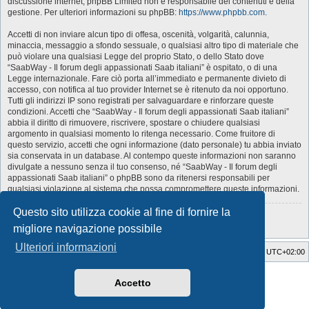
discussione internet; phpBB Limited non è responsabile dei contenuti e della
gestione. Per ulteriori informazioni su phpBB:
https://www.phpbb.com
.
Accetti di non inviare alcun tipo di offesa, oscenità, volgarità, calunnia,
minaccia, messaggio a sfondo sessuale, o qualsiasi altro tipo di materiale che
può violare una qualsiasi Legge del proprio Stato, o dello Stato dove
“SaabWay - Il forum degli appassionati Saab italiani” è ospitato, o di una
Legge internazionale. Fare ciò porta all’immediato e permanente divieto di
accesso, con notifica al tuo provider Internet se è ritenuto da noi opportuno.
Tutti gli indirizzi IP sono registrati per salvaguardare e rinforzare queste
condizioni. Accetti che “SaabWay - Il forum degli appassionati Saab italiani”
abbia il diritto di rimuovere, riscrivere, spostare o chiudere qualsiasi
argomento in qualsiasi momento lo ritenga necessario. Come fruitore di
questo servizio, accetti che ogni informazione (dato personale) tu abbia inviato
sia conservata in un database. Al contempo queste informazioni non saranno
divulgate a nessuno senza il tuo consenso, né “SaabWay - Il forum degli
appassionati Saab italiani” o phpBB sono da ritenersi responsabili per
qualsiasi violazione al sistema che possa compromettere queste informazioni.
Questo sito utilizza cookie al fine di fornire la
Torna alla pagina precedente
migliore navigazione possibile
Ulteriori informazioni
SaabWay Club
Indice
Tutti gli orari sono
UTC+02:00
Style Developer by ©
GTA game
Forum.
Accetto
Creato da
phpBB
® Forum Software © phpBB Limited
Traduzione Italiana
phpBB-Italia.it
Privacy
|
Condizioni