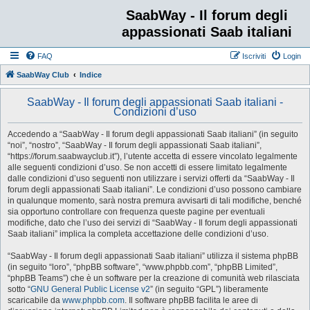
SaabWay - Il forum degli
appassionati Saab italiani
FAQ
Iscriviti
Login
SaabWay Club
Indice
SaabWay - Il forum degli appassionati Saab italiani -
Condizioni d’uso
Accedendo a “SaabWay - Il forum degli appassionati Saab italiani” (in seguito
“noi”, “nostro”, “SaabWay - Il forum degli appassionati Saab italiani”,
“https://forum.saabwayclub.it”), l’utente accetta di essere vincolato legalmente
alle seguenti condizioni d’uso. Se non accetti di essere limitato legalmente
dalle condizioni d’uso seguenti non utilizzare i servizi offerti da “SaabWay - Il
forum degli appassionati Saab italiani”. Le condizioni d’uso possono cambiare
in qualunque momento, sarà nostra premura avvisarti di tali modifiche, benché
sia opportuno controllare con frequenza queste pagine per eventuali
modifiche, dato che l’uso dei servizi di “SaabWay - Il forum degli appassionati
Saab italiani” implica la completa accettazione delle condizioni d’uso.
“SaabWay - Il forum degli appassionati Saab italiani” utilizza il sistema phpBB
(in seguito “loro”, “phpBB software”, “www.phpbb.com”, “phpBB Limited”,
“phpBB Teams”) che è un software per la creazione di comunità web rilasciata
sotto “
GNU General Public License v2
” (in seguito “GPL”) liberamente
scaricabile da
www.phpbb.com
. Il software phpBB facilita le aree di