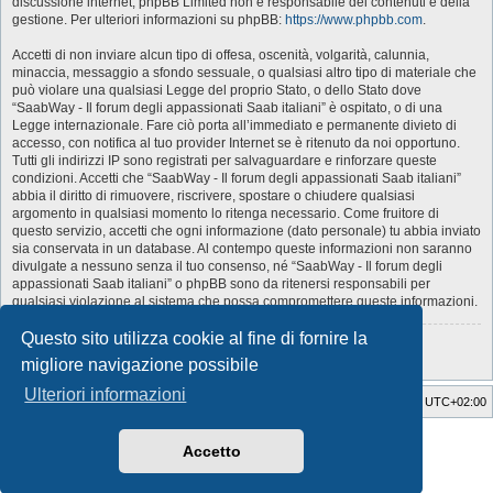
discussione internet; phpBB Limited non è responsabile dei contenuti e della
gestione. Per ulteriori informazioni su phpBB:
https://www.phpbb.com
.
Accetti di non inviare alcun tipo di offesa, oscenità, volgarità, calunnia,
minaccia, messaggio a sfondo sessuale, o qualsiasi altro tipo di materiale che
può violare una qualsiasi Legge del proprio Stato, o dello Stato dove
“SaabWay - Il forum degli appassionati Saab italiani” è ospitato, o di una
Legge internazionale. Fare ciò porta all’immediato e permanente divieto di
accesso, con notifica al tuo provider Internet se è ritenuto da noi opportuno.
Tutti gli indirizzi IP sono registrati per salvaguardare e rinforzare queste
condizioni. Accetti che “SaabWay - Il forum degli appassionati Saab italiani”
abbia il diritto di rimuovere, riscrivere, spostare o chiudere qualsiasi
argomento in qualsiasi momento lo ritenga necessario. Come fruitore di
questo servizio, accetti che ogni informazione (dato personale) tu abbia inviato
sia conservata in un database. Al contempo queste informazioni non saranno
divulgate a nessuno senza il tuo consenso, né “SaabWay - Il forum degli
appassionati Saab italiani” o phpBB sono da ritenersi responsabili per
qualsiasi violazione al sistema che possa compromettere queste informazioni.
Questo sito utilizza cookie al fine di fornire la
Torna alla pagina precedente
migliore navigazione possibile
Ulteriori informazioni
SaabWay Club
Indice
Tutti gli orari sono
UTC+02:00
Style Developer by ©
GTA game
Forum.
Accetto
Creato da
phpBB
® Forum Software © phpBB Limited
Traduzione Italiana
phpBB-Italia.it
Privacy
|
Condizioni