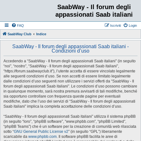
SaabWay - Il forum degli
appassionati Saab italiani
FAQ
Iscriviti
Login
SaabWay Club
Indice
SaabWay - Il forum degli appassionati Saab italiani -
Condizioni d’uso
Accedendo a “SaabWay - Il forum degli appassionati Saab italiani” (in seguito
“noi”, “nostro”, “SaabWay - Il forum degli appassionati Saab italiani”,
“https://forum.saabwayclub.it”), l’utente accetta di essere vincolato legalmente
alle seguenti condizioni d’uso. Se non accetti di essere limitato legalmente
dalle condizioni d’uso seguenti non utilizzare i servizi offerti da “SaabWay - Il
forum degli appassionati Saab italiani”. Le condizioni d’uso possono cambiare
in qualunque momento, sarà nostra premura avvisarti di tali modifiche, benché
sia opportuno controllare con frequenza queste pagine per eventuali
modifiche, dato che l’uso dei servizi di “SaabWay - Il forum degli appassionati
Saab italiani” implica la completa accettazione delle condizioni d’uso.
“SaabWay - Il forum degli appassionati Saab italiani” utilizza il sistema phpBB
(in seguito “loro”, “phpBB software”, “www.phpbb.com”, “phpBB Limited”,
“phpBB Teams”) che è un software per la creazione di comunità web rilasciata
sotto “
GNU General Public License v2
” (in seguito “GPL”) liberamente
scaricabile da
www.phpbb.com
. Il software phpBB facilita le aree di