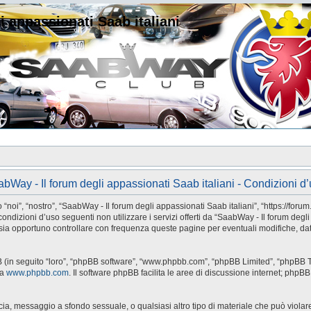
i appassionati Saab italiani
bWay - Il forum degli appassionati Saab italiani - Condizioni d
noi”, “nostro”, “SaabWay - Il forum degli appassionati Saab italiani”, “https://forum
condizioni d’uso seguenti non utilizzare i servizi offerti da “SaabWay - Il forum deg
ia opportuno controllare con frequenza queste pagine per eventuali modifiche, dato
BB (in seguito “loro”, “phpBB software”, “www.phpbb.com”, “phpBB Limited”, “phpBB T
da
www.phpbb.com
. Il software phpBB facilita le aree di discussione internet; phpB
accia, messaggio a sfondo sessuale, o qualsiasi altro tipo di materiale che può viola