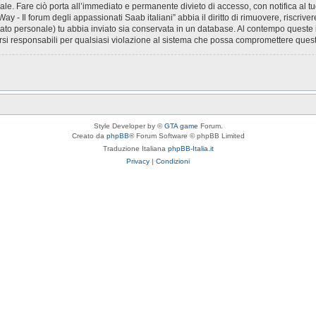
le. Fare ciò porta all’immediato e permanente divieto di accesso, con notifica al tuo 
ay - Il forum degli appassionati Saab italiani” abbia il diritto di rimuovere, riscri
(dato personale) tu abbia inviato sia conservata in un database. Al contempo quest
rsi responsabili per qualsiasi violazione al sistema che possa compromettere quest
Style Developer by ©
GTA game
Forum.
Creato da
phpBB
® Forum Software © phpBB Limited
Traduzione Italiana
phpBB-Italia.it
Privacy
|
Condizioni