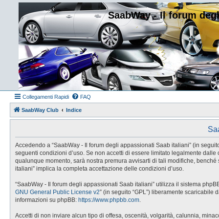
SaabWay - Il forum degl
Collegamenti Rapidi
FAQ
SaabWay Club
Indice
Saa
Accedendo a “SaabWay - Il forum degli appassionati Saab italiani” (in seguito “
seguenti condizioni d’uso. Se non accetti di essere limitato legalmente dalle 
qualunque momento, sarà nostra premura avvisarti di tali modifiche, benché s
italiani” implica la completa accettazione delle condizioni d’uso.
“SaabWay - Il forum degli appassionati Saab italiani” utilizza il sistema php
GNU General Public License v2
” (in seguito “GPL”) liberamente scaricabile 
informazioni su phpBB:
https://www.phpbb.com
.
Accetti di non inviare alcun tipo di offesa, oscenità, volgarità, calunnia, min