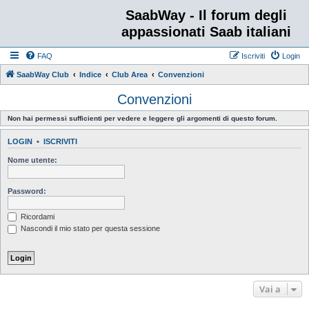
SaabWay - Il forum degli
appassionati Saab italiani
FAQ
Iscriviti
Login
SaabWay Club
Indice
Club Area
Convenzioni
Convenzioni
Non hai permessi sufficienti per vedere e leggere gli argomenti di questo forum.
LOGIN
•
ISCRIVITI
Nome utente:
Password:
Ricordami
Nascondi il mio stato per questa sessione
Vai a