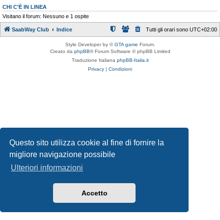
CHI C’È IN LINEA
Visitano il forum: Nessuno e 1 ospite
SaabWay Club
Indice
Tutti gli orari sono
UTC+02:00
Style Developer by ©
GTA game
Forum.
Creato da
phpBB
® Forum Software © phpBB Limited
Traduzione Italiana
phpBB-Italia.it
Privacy
|
Condizioni
Questo sito utilizza cookie al fine di fornire la
migliore navigazione possibile
Ulteriori informazioni
Accetto