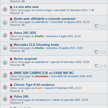
Risposte:
15
Le mie altre auto
Ultimo messaggio da
Lorenzo Zaga
«
mercoledì 15 dicembre 2021, 7:48
Risposte:
8
Quale auto affidabile e comoda comprare
Ultimo messaggio da
salamifever
«
mercoledì 11 agosto 2021, 21:13
Risposte:
31
1
2
Volvo 245 1976
Ultimo messaggio da
GheSo
«
domenica 4 luglio 2021, 11:51
Risposte:
9
Mercedes CLA Shooting brake
Ultimo messaggio da
GheSo
«
domenica 25 aprile 2021, 13:43
Risposte:
32
1
2
Nuovo acquisto
Ultimo messaggio da
salamifever
«
giovedì 24 dicembre 2020, 22:00
Risposte:
35
1
2
BMW 320I CABRIO E36 vs SAAB 900 NG
Ultimo messaggio da
vinsempre
«
mercoledì 18 novembre 2020, 8:05
Risposte:
9
Citroen Type H kit moderno
Ultimo messaggio da
throll
«
martedì 25 febbraio 2020, 21:17
Risposte:
5
Volvo 240
Ultimo messaggio da
mentepazza
«
sabato 11 gennaio 2020, 23:24
Risposte:
5