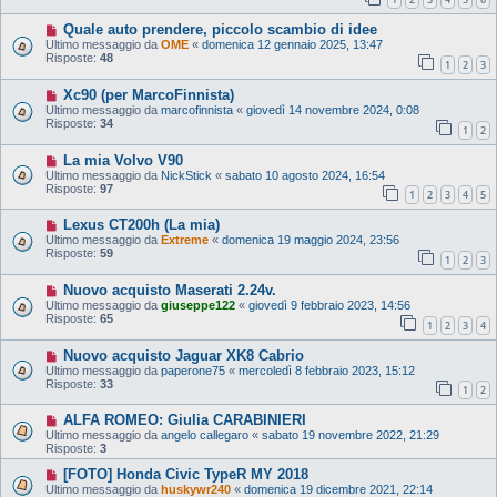
Quale auto prendere, piccolo scambio di idee
Ultimo messaggio da
OME
«
domenica 12 gennaio 2025, 13:47
Risposte:
48
1
2
3
Xc90 (per MarcoFinnista)
Ultimo messaggio da
marcofinnista
«
giovedì 14 novembre 2024, 0:08
Risposte:
34
1
2
La mia Volvo V90
Ultimo messaggio da
NickStick
«
sabato 10 agosto 2024, 16:54
Risposte:
97
1
2
3
4
5
Lexus CT200h (La mia)
Ultimo messaggio da
Extreme
«
domenica 19 maggio 2024, 23:56
Risposte:
59
1
2
3
Nuovo acquisto Maserati 2.24v.
Ultimo messaggio da
giuseppe122
«
giovedì 9 febbraio 2023, 14:56
Risposte:
65
1
2
3
4
Nuovo acquisto Jaguar XK8 Cabrio
Ultimo messaggio da
paperone75
«
mercoledì 8 febbraio 2023, 15:12
Risposte:
33
1
2
ALFA ROMEO: Giulia CARABINIERI
Ultimo messaggio da
angelo callegaro
«
sabato 19 novembre 2022, 21:29
Risposte:
3
[FOTO] Honda Civic TypeR MY 2018
Ultimo messaggio da
huskywr240
«
domenica 19 dicembre 2021, 22:14