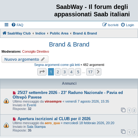
SaabWay - Il forum degli
appassionati Saab italiani
FAQ
Iscriviti
Login
SaabWay Club
Indice
Public Area
Brand & Brand
Brand & Brand
Moderatore:
Consiglio Direttivo
Nuovo argomento
Segna argomenti come già letti
• 482 argomenti
Pagina
1
di
17
1
2
3
4
5
17
Prossimo
…
Annunci
25/27 settembre 2026 - 23° Raduno Nazionale - Pavia ed
Oltrepò Pavese
Ultimo messaggio da
vinsempre
«
venerdì 7 agosto 2026, 15:35
Inviato in
Eventi
Risposte:
32
1
2
Apertura iscrizioni al CLUB per il 2026
Ultimo messaggio da
aero_qua
«
mercoledì 18 febbraio 2026, 20:20
Inviato in
Sala Stampa
Risposte:
35
1
2