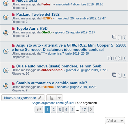
Nuova tesla
Ultimo messaggio da
Fedesh
«
mercoledì 4 dicembre 2019, 10:16
Risposte:
7
Packard Twelve del 1932
Ultimo messaggio da
HENRY
«
mercoledì 20 novembre 2019, 17:47
Risposte:
2
Toyota Auris HSD
Ultimo messaggio da
GheSo
«
giovedì 29 agosto 2019, 2:17
Risposte:
21
1
2
Acquisto auto - alternative a GT86, RCZ, Mini Cooper S, S2000
e forse Scirocco. Disclaimer: idee mooolto confuse!
Ultimo messaggio da
" "
«
domenica 7 luglio 2019, 23:39
Risposte:
56
1
2
3
Quale auto nuova (usata) prendere, se non Saab
Ultimo messaggio da
autoeconomo
«
giovedì 20 giugno 2019, 12:28
Risposte:
30
1
2
Cambio automatico o cambio manuale?
Ultimo messaggio da
Extreme
«
sabato 8 giugno 2019, 16:25
Risposte:
7
Nuovo argomento
Segna argomenti come già letti
• 482 argomenti
Pagina
1
di
17
1
2
3
4
5
17
Prossimo
…
Vai a