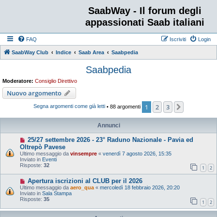
SaabWay - Il forum degli
appassionati Saab italiani
FAQ
Iscriviti
Login
SaabWay Club
Indice
Saab Area
Saabpedia
Saabpedia
Moderatore:
Consiglio Direttivo
Nuovo argomento
1
2
3
Prossimo
Segna argomenti come già letti
• 88 argomenti
Annunci
25/27 settembre 2026 - 23° Raduno Nazionale - Pavia ed
Oltrepò Pavese
Ultimo messaggio da
vinsempre
«
venerdì 7 agosto 2026, 15:35
Inviato in
Eventi
Risposte:
32
1
2
Apertura iscrizioni al CLUB per il 2026
Ultimo messaggio da
aero_qua
«
mercoledì 18 febbraio 2026, 20:20
Inviato in
Sala Stampa
Risposte:
35
1
2