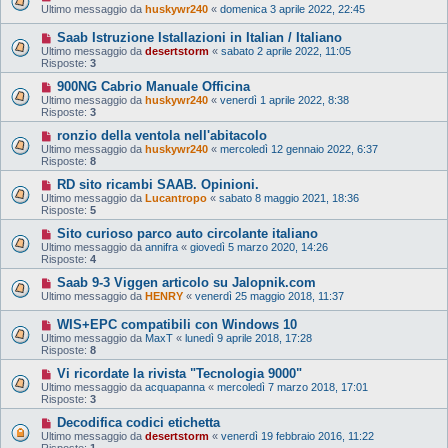
Ultimo messaggio da
huskywr240
«
domenica 3 aprile 2022, 22:45
Saab Istruzione Istallazioni in Italian / Italiano
Ultimo messaggio da
desertstorm
«
sabato 2 aprile 2022, 11:05
Risposte:
3
900NG Cabrio Manuale Officina
Ultimo messaggio da
huskywr240
«
venerdì 1 aprile 2022, 8:38
Risposte:
3
ronzio della ventola nell'abitacolo
Ultimo messaggio da
huskywr240
«
mercoledì 12 gennaio 2022, 6:37
Risposte:
8
RD sito ricambi SAAB. Opinioni.
Ultimo messaggio da
Lucantropo
«
sabato 8 maggio 2021, 18:36
Risposte:
5
Sito curioso parco auto circolante italiano
Ultimo messaggio da
annifra
«
giovedì 5 marzo 2020, 14:26
Risposte:
4
Saab 9-3 Viggen articolo su Jalopnik.com
Ultimo messaggio da
HENRY
«
venerdì 25 maggio 2018, 11:37
WIS+EPC compatibili con Windows 10
Ultimo messaggio da
MaxT
«
lunedì 9 aprile 2018, 17:28
Risposte:
8
Vi ricordate la rivista "Tecnologia 9000"
Ultimo messaggio da
acquapanna
«
mercoledì 7 marzo 2018, 17:01
Risposte:
3
Decodifica codici etichetta
Ultimo messaggio da
desertstorm
«
venerdì 19 febbraio 2016, 11:22