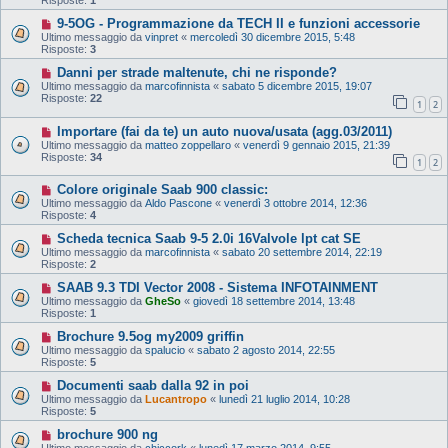
Risposte:
1
9-5OG - Programmazione da TECH II e funzioni accessorie
Ultimo messaggio da
vinpret
«
mercoledì 30 dicembre 2015, 5:48
Risposte:
3
Danni per strade maltenute, chi ne risponde?
Ultimo messaggio da
marcofinnista
«
sabato 5 dicembre 2015, 19:07
Risposte:
22
1
2
Importare (fai da te) un auto nuova/usata (agg.03/2011)
Ultimo messaggio da
matteo zoppellaro
«
venerdì 9 gennaio 2015, 21:39
Risposte:
34
1
2
Colore originale Saab 900 classic:
Ultimo messaggio da
Aldo Pascone
«
venerdì 3 ottobre 2014, 12:36
Risposte:
4
Scheda tecnica Saab 9-5 2.0i 16Valvole lpt cat SE
Ultimo messaggio da
marcofinnista
«
sabato 20 settembre 2014, 22:19
Risposte:
2
SAAB 9.3 TDI Vector 2008 - Sistema INFOTAINMENT
Ultimo messaggio da
GheSo
«
giovedì 18 settembre 2014, 13:48
Risposte:
1
Brochure 9.5og my2009 griffin
Ultimo messaggio da
spalucio
«
sabato 2 agosto 2014, 22:55
Risposte:
5
Documenti saab dalla 92 in poi
Ultimo messaggio da
Lucantropo
«
lunedì 21 luglio 2014, 10:28
Risposte:
5
brochure 900 ng