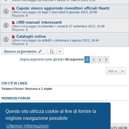
Ultimo messaggio da
chiccork
«
lunedì 17 marzo 2014, 9:55
Capote: elenco aggiornato rivenditori ufficiali Haartz
Ultimo messaggio da
legio
«
mercoledì 8 gennaio 2014, 10:08
Risposte:
4
c900 manuali interessanti
Ultimo messaggio da
lonerider
«
venerdì 27 settembre 2013, 10:48
Risposte:
2
Cataloghi online
Ultimo messaggio da
drillo65
«
domenica 4 agosto 2013, 19:44
Risposte:
1
Nuovo argomento
1
2
3
Prossimo
Segna argomenti come già letti
• 88 argomenti
Vai a
CHI C’È IN LINEA
Visitano il forum: Nessuno e 1 ospite
PERMESSI FORUM
Non puoi
aprire nuovi argomenti
Non puoi
rispondere negli argomenti
Questo sito utilizza cookie al fine di fornire la
Non puoi
modificare i tuoi messaggi
Non puoi
cancellare i tuoi messaggi
migliore navigazione possibile
Non puoi
inviare allegati
Ulteriori informazioni
SaabWay Club
Indice
Tutti gli orari sono
UTC+02:00