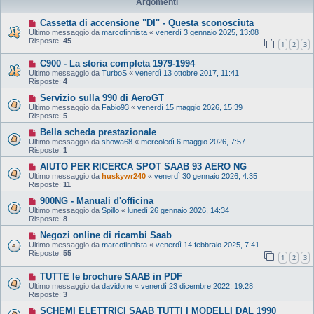
Argomenti
Cassetta di accensione "DI" - Questa sconosciuta
Ultimo messaggio da
marcofinnista
«
venerdì 3 gennaio 2025, 13:08
Risposte:
45
1
2
3
C900 - La storia completa 1979-1994
Ultimo messaggio da
TurboS
«
venerdì 13 ottobre 2017, 11:41
Risposte:
4
Servizio sulla 990 di AeroGT
Ultimo messaggio da
Fabio93
«
venerdì 15 maggio 2026, 15:39
Risposte:
5
Bella scheda prestazionale
Ultimo messaggio da
showa68
«
mercoledì 6 maggio 2026, 7:57
Risposte:
1
AIUTO PER RICERCA SPOT SAAB 93 AERO NG
Ultimo messaggio da
huskywr240
«
venerdì 30 gennaio 2026, 4:35
Risposte:
11
900NG - Manuali d'officina
Ultimo messaggio da
Spillo
«
lunedì 26 gennaio 2026, 14:34
Risposte:
8
Negozi online di ricambi Saab
Ultimo messaggio da
marcofinnista
«
venerdì 14 febbraio 2025, 7:41
Risposte:
55
1
2
3
TUTTE le brochure SAAB in PDF
Ultimo messaggio da
davidone
«
venerdì 23 dicembre 2022, 19:28
Risposte:
3
SCHEMI ELETTRICI SAAB TUTTI I MODELLI DAL 1990