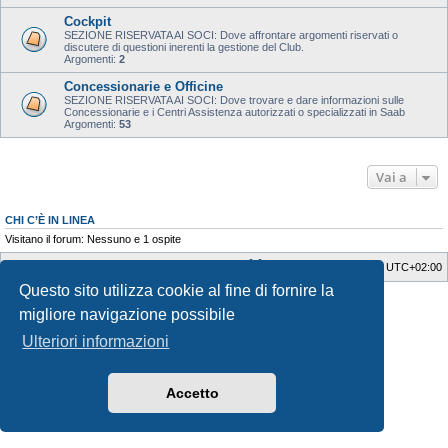
Cockpit
SEZIONE RISERVATA AI SOCI: Dove affrontare argomenti riservati o
discutere di questioni inerenti la gestione del Club.
Argomenti:
2
Concessionarie e Officine
SEZIONE RISERVATA AI SOCI: Dove trovare e dare informazioni sulle
Concessionarie e i Centri Assistenza autorizzati o specializzati in Saab
Argomenti:
53
Vai a
CHI C’È IN LINEA
Visitano il forum: Nessuno e 1 ospite
SaabWay Club
Indice
Tutti gli orari sono
UTC+02:00
Questo sito utilizza cookie al fine di fornire la
Style Developer by ©
GTA game
Forum.
Creato da
phpBB
® Forum Software © phpBB Limited
migliore navigazione possibile
Traduzione Italiana
phpBB-Italia.it
Ulteriori informazioni
Privacy
|
Condizioni
Accetto