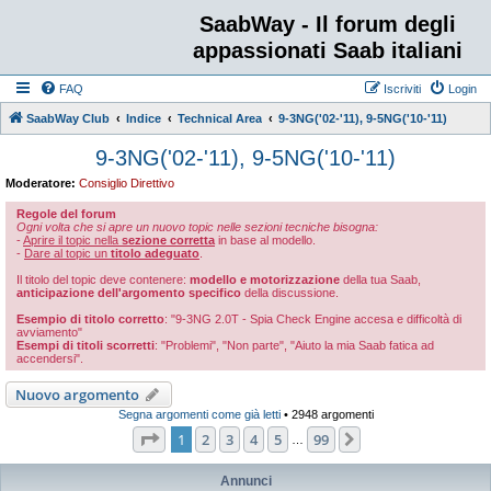
SaabWay - Il forum degli
appassionati Saab italiani
FAQ
Iscriviti
Login
SaabWay Club
Indice
Technical Area
9-3NG('02-'11), 9-5NG('10-'11)
9-3NG('02-'11), 9-5NG('10-'11)
Moderatore:
Consiglio Direttivo
Regole del forum
Ogni volta che si apre un nuovo topic nelle sezioni tecniche bisogna:
-
Aprire il topic nella
sezione corretta
in base al modello.
-
Dare al topic un
titolo adeguato
.
Il titolo del topic deve contenere:
modello e motorizzazione
della tua Saab,
anticipazione dell'argomento specifico
della discussione.
Esempio di titolo corretto
: "9-3NG 2.0T - Spia Check Engine accesa e difficoltà di
avviamento"
Esempi di titoli scorretti
: "Problemi", "Non parte", "Aiuto la mia Saab fatica ad
accendersi".
Nuovo argomento
Segna argomenti come già letti
• 2948 argomenti
Pagina
1
di
99
1
2
3
4
5
99
Prossimo
…
Annunci