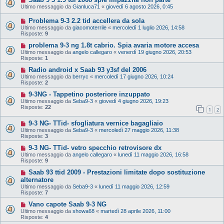
Ultimo messaggio da
Gianluca71
«
giovedì 6 agosto 2026, 0:45
Problema 9-3 2.2 tid accellera da sola
Ultimo messaggio da
giacomoterrile
«
mercoledì 1 luglio 2026, 14:58
Risposte:
9
problema 9-3 ng 1.8t cabrio. Spia avaria motore accesa
Ultimo messaggio da
angelo callegaro
«
venerdì 19 giugno 2026, 20:53
Risposte:
1
Radio android x Saab 93 y3sf del 2006
Ultimo messaggio da
berryc
«
mercoledì 17 giugno 2026, 10:24
Risposte:
2
9-3NG - Tappetino posteriore inzuppato
Ultimo messaggio da
Seba9-3
«
giovedì 4 giugno 2026, 19:23
Risposte:
22
1
2
9-3 NG- TTid- sfogliatura vernice bagagliaio
Ultimo messaggio da
Seba9-3
«
mercoledì 27 maggio 2026, 11:38
Risposte:
3
9-3 NG- TTid- vetro specchio retrovisore dx
Ultimo messaggio da
angelo callegaro
«
lunedì 11 maggio 2026, 16:58
Risposte:
9
Saab 93 ttid 2009 - Prestazioni limitate dopo sostituzione
alternatore
Ultimo messaggio da
Seba9-3
«
lunedì 11 maggio 2026, 12:59
Risposte:
7
Vano capote Saab 9-3 NG
Ultimo messaggio da
showa68
«
martedì 28 aprile 2026, 11:00
Risposte:
4