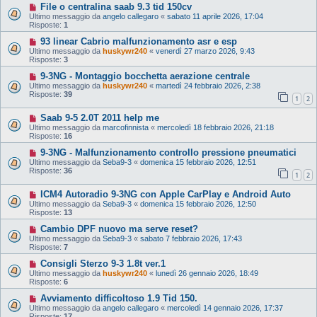
File o centralina saab 9.3 tid 150cv
Ultimo messaggio da
angelo callegaro
«
sabato 11 aprile 2026, 17:04
Risposte:
1
93 linear Cabrio malfunzionamento asr e esp
Ultimo messaggio da
huskywr240
«
venerdì 27 marzo 2026, 9:43
Risposte:
3
9-3NG - Montaggio bocchetta aerazione centrale
Ultimo messaggio da
huskywr240
«
martedì 24 febbraio 2026, 2:38
Risposte:
39
1
2
Saab 9-5 2.0T 2011 help me
Ultimo messaggio da
marcofinnista
«
mercoledì 18 febbraio 2026, 21:18
Risposte:
16
9-3NG - Malfunzionamento controllo pressione pneumatici
Ultimo messaggio da
Seba9-3
«
domenica 15 febbraio 2026, 12:51
Risposte:
36
1
2
ICM4 Autoradio 9-3NG con Apple CarPlay e Android Auto
Ultimo messaggio da
Seba9-3
«
domenica 15 febbraio 2026, 12:50
Risposte:
13
Cambio DPF nuovo ma serve reset?
Ultimo messaggio da
Seba9-3
«
sabato 7 febbraio 2026, 17:43
Risposte:
7
Consigli Sterzo 9-3 1.8t ver.1
Ultimo messaggio da
huskywr240
«
lunedì 26 gennaio 2026, 18:49
Risposte:
6
Avviamento difficoltoso 1.9 Tid 150.
Ultimo messaggio da
angelo callegaro
«
mercoledì 14 gennaio 2026, 17:37
Risposte:
17