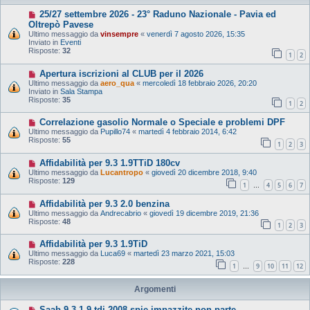
25/27 settembre 2026 - 23° Raduno Nazionale - Pavia ed
Oltrepò Pavese
Ultimo messaggio da
vinsempre
«
venerdì 7 agosto 2026, 15:35
Inviato in
Eventi
Risposte:
32
1
2
Apertura iscrizioni al CLUB per il 2026
Ultimo messaggio da
aero_qua
«
mercoledì 18 febbraio 2026, 20:20
Inviato in
Sala Stampa
Risposte:
35
1
2
Correlazione gasolio Normale o Speciale e problemi DPF
Ultimo messaggio da
Pupillo74
«
martedì 4 febbraio 2014, 6:42
Risposte:
55
1
2
3
Affidabilità per 9.3 1.9TTiD 180cv
Ultimo messaggio da
Lucantropo
«
giovedì 20 dicembre 2018, 9:40
Risposte:
129
1
4
5
6
7
…
Affidabilità per 9.3 2.0 benzina
Ultimo messaggio da
Andrecabrio
«
giovedì 19 dicembre 2019, 21:36
Risposte:
48
1
2
3
Affidabilità per 9.3 1.9TiD
Ultimo messaggio da
Luca69
«
martedì 23 marzo 2021, 15:03
Risposte:
228
1
9
10
11
12
…
Argomenti
Saab 9 3 1.9 tdi 2008 spie impazzite non parte