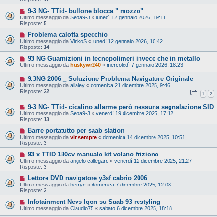
9-3 NG- TTid- bullone blocca " mozzo"
Ultimo messaggio da
Seba9-3
«
lunedì 12 gennaio 2026, 19:11
Risposte:
5
Problema calotta specchio
Ultimo messaggio da
VinkoS
«
lunedì 12 gennaio 2026, 10:42
Risposte:
14
93 NG Guarnizioni in tecnopolimeri invece che in metallo
Ultimo messaggio da
huskywr240
«
mercoledì 7 gennaio 2026, 18:23
9.3NG 2006 _ Soluzione Problema Navigatore Originale
Ultimo messaggio da
allaley
«
domenica 21 dicembre 2025, 9:46
Risposte:
22
1
2
9-3 NG- TTid- cicalino allarme però nessuna segnalazione SID
Ultimo messaggio da
Seba9-3
«
venerdì 19 dicembre 2025, 17:12
Risposte:
13
Barre portatutto per saab station
Ultimo messaggio da
vinsempre
«
domenica 14 dicembre 2025, 10:51
Risposte:
3
93-x TTID 180cv manuale kit volano frizione
Ultimo messaggio da
angelo callegaro
«
venerdì 12 dicembre 2025, 21:27
Risposte:
3
Lettore DVD navigatore y3sf cabrio 2006
Ultimo messaggio da
berryc
«
domenica 7 dicembre 2025, 12:08
Risposte:
2
Infotainment Nevs Iqon su Saab 93 restyling
Ultimo messaggio da
Claudio75
«
sabato 6 dicembre 2025, 18:18