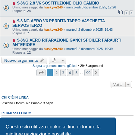
9-3NG 2.8 V6 SOSTITUZIONE OLIO CAMBIO
Ultimo messaggio da
huskywr240
«
mercoledì 3 dicembre 2025, 12:26
Risposte:
24
1
2
9-3 NG AERO V6 PERDITA TAPPO VASCHETTA
SERVOSTERZO
Ultimo messaggio da
huskywr240
«
martedì 2 dicembre 2025, 19:43
Risposte:
7
9-3NG AERO RIPARAZIONE GANCI SPOILER PARAURTI
ANTERIORE
Ultimo messaggio da
huskywr240
«
martedì 2 dicembre 2025, 19:39
Risposte:
12
Nuovo argomento
Segna argomenti come già letti
• 2948 argomenti
Pagina
1
di
99
1
2
3
4
5
99
Prossimo
…
Vai a
CHI C’È IN LINEA
Visitano il forum: Nessuno e 3 ospiti
PERMESSI FORUM
Non puoi
aprire nuovi argomenti
Non puoi
rispondere negli argomenti
Questo sito utilizza cookie al fine di fornire la
Non puoi
modificare i tuoi messaggi
Non puoi
cancellare i tuoi messaggi
migliore navigazione possibile