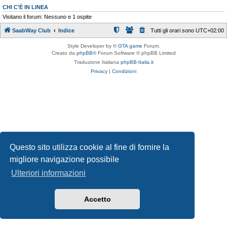
CHI C’È IN LINEA
Visitano il forum: Nessuno e 1 ospite
SaabWay Club
Indice
Tutti gli orari sono
UTC+02:00
Style Developer by ©
GTA game
Forum.
Creato da
phpBB
® Forum Software © phpBB Limited
Traduzione Italiana
phpBB-Italia.it
Privacy
|
Condizioni
Questo sito utilizza cookie al fine di fornire la
migliore navigazione possibile
Ulteriori informazioni
Accetto