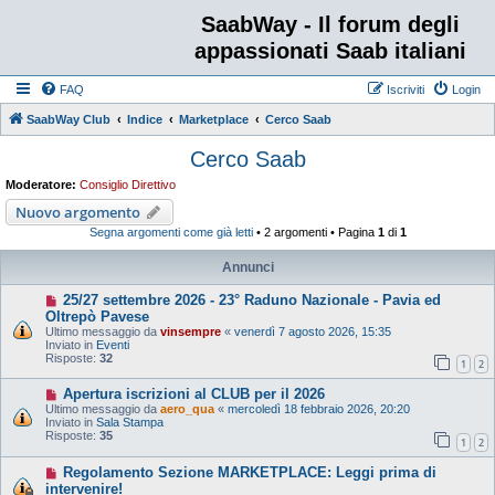
SaabWay - Il forum degli
appassionati Saab italiani
FAQ
Iscriviti
Login
SaabWay Club
Indice
Marketplace
Cerco Saab
Cerco Saab
Moderatore:
Consiglio Direttivo
Nuovo argomento
Segna argomenti come già letti
• 2 argomenti • Pagina
1
di
1
Annunci
25/27 settembre 2026 - 23° Raduno Nazionale - Pavia ed
Oltrepò Pavese
Ultimo messaggio da
vinsempre
«
venerdì 7 agosto 2026, 15:35
Inviato in
Eventi
Risposte:
32
1
2
Apertura iscrizioni al CLUB per il 2026
Ultimo messaggio da
aero_qua
«
mercoledì 18 febbraio 2026, 20:20
Inviato in
Sala Stampa
Risposte:
35
1
2
Regolamento Sezione MARKETPLACE: Leggi prima di
intervenire!