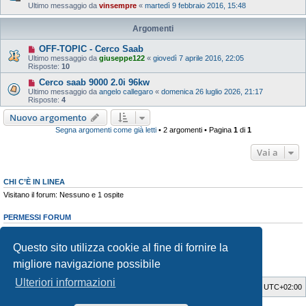
Ultimo messaggio da
vinsempre
«
martedì 9 febbraio 2016, 15:48
Argomenti
OFF-TOPIC - Cerco Saab
Ultimo messaggio da
giuseppe122
«
giovedì 7 aprile 2016, 22:05
Risposte:
10
Cerco saab 9000 2.0i 96kw
Ultimo messaggio da
angelo callegaro
«
domenica 26 luglio 2026, 21:17
Risposte:
4
Nuovo argomento
Segna argomenti come già letti
• 2 argomenti • Pagina
1
di
1
Vai a
CHI C’È IN LINEA
Visitano il forum: Nessuno e 1 ospite
PERMESSI FORUM
Non puoi
aprire nuovi argomenti
Non puoi
rispondere negli argomenti
Questo sito utilizza cookie al fine di fornire la
Non puoi
modificare i tuoi messaggi
Non puoi
cancellare i tuoi messaggi
migliore navigazione possibile
Non puoi
inviare allegati
Ulteriori informazioni
SaabWay Club
Indice
Tutti gli orari sono
UTC+02:00