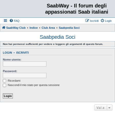
SaabWay - Il forum degli
appassionati Saab italiani
FAQ
Iscriviti
Login
SaabWay Club
Indice
Club Area
Saabpedia Soci
Saabpedia Soci
Non hai permessi sufficienti per vedere e leggere gli argomenti di questo forum.
LOGIN
•
ISCRIVITI
Nome utente:
Password:
Ricordami
Nascondi il mio stato per questa sessione
Vai a