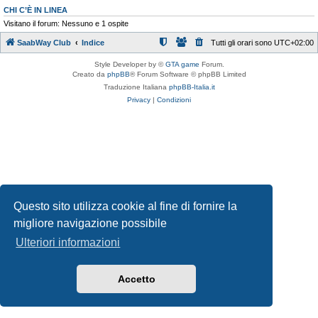
CHI C’È IN LINEA
Visitano il forum: Nessuno e 1 ospite
SaabWay Club
Indice
Tutti gli orari sono
UTC+02:00
Style Developer by ©
GTA game
Forum.
Creato da
phpBB
® Forum Software © phpBB Limited
Traduzione Italiana
phpBB-Italia.it
Privacy
|
Condizioni
Questo sito utilizza cookie al fine di fornire la
migliore navigazione possibile
Ulteriori informazioni
Accetto