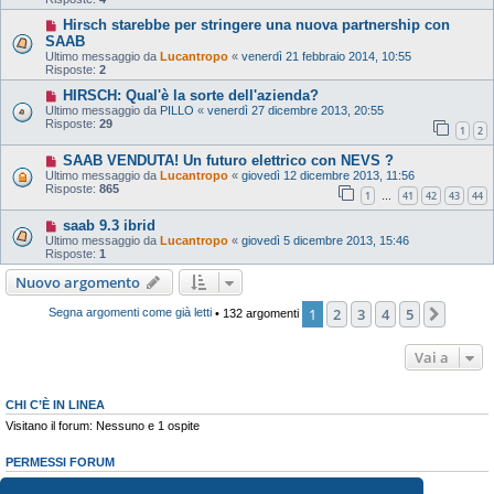
Hirsch starebbe per stringere una nuova partnership con
SAAB
Ultimo messaggio da
Lucantropo
«
venerdì 21 febbraio 2014, 10:55
Risposte:
2
HIRSCH: Qual'è la sorte dell'azienda?
Ultimo messaggio da
PILLO
«
venerdì 27 dicembre 2013, 20:55
Risposte:
29
1
2
SAAB VENDUTA! Un futuro elettrico con NEVS ?
Ultimo messaggio da
Lucantropo
«
giovedì 12 dicembre 2013, 11:56
Risposte:
865
1
41
42
43
44
…
saab 9.3 ibrid
Ultimo messaggio da
Lucantropo
«
giovedì 5 dicembre 2013, 15:46
Risposte:
1
Nuovo argomento
1
2
3
4
5
Pross
Segna argomenti come già letti
• 132 argomenti
Vai a
CHI C’È IN LINEA
Visitano il forum: Nessuno e 1 ospite
PERMESSI FORUM
Non puoi
aprire nuovi argomenti