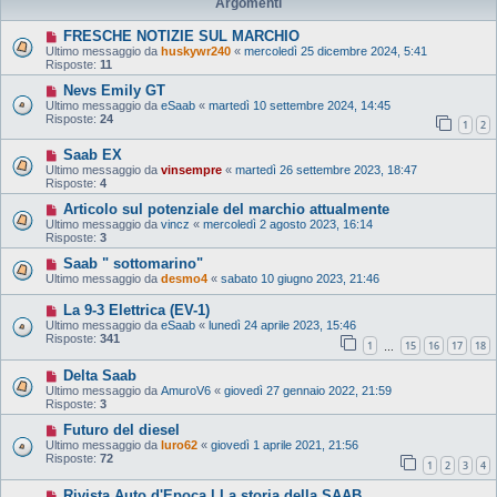
Argomenti
FRESCHE NOTIZIE SUL MARCHIO
Ultimo messaggio da
huskywr240
«
mercoledì 25 dicembre 2024, 5:41
Risposte:
11
Nevs Emily GT
Ultimo messaggio da
eSaab
«
martedì 10 settembre 2024, 14:45
Risposte:
24
1
2
Saab EX
Ultimo messaggio da
vinsempre
«
martedì 26 settembre 2023, 18:47
Risposte:
4
Articolo sul potenziale del marchio attualmente
Ultimo messaggio da
vincz
«
mercoledì 2 agosto 2023, 16:14
Risposte:
3
Saab " sottomarino"
Ultimo messaggio da
desmo4
«
sabato 10 giugno 2023, 21:46
La 9-3 Elettrica (EV-1)
Ultimo messaggio da
eSaab
«
lunedì 24 aprile 2023, 15:46
Risposte:
341
1
15
16
17
18
…
Delta Saab
Ultimo messaggio da
AmuroV6
«
giovedì 27 gennaio 2022, 21:59
Risposte:
3
Futuro del diesel
Ultimo messaggio da
luro62
«
giovedì 1 aprile 2021, 21:56
Risposte:
72
1
2
3
4
Rivista Auto d'Epoca l La storia della SAAB