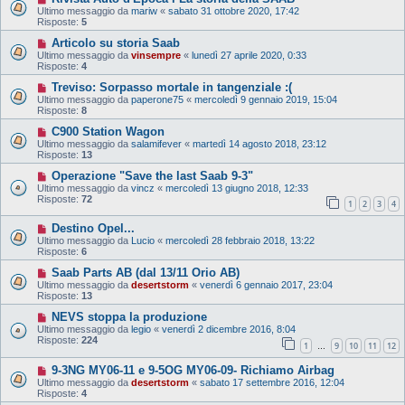
Ultimo messaggio da
mariw
«
sabato 31 ottobre 2020, 17:42
Risposte:
5
Articolo su storia Saab
Ultimo messaggio da
vinsempre
«
lunedì 27 aprile 2020, 0:33
Risposte:
4
Treviso: Sorpasso mortale in tangenziale :(
Ultimo messaggio da
paperone75
«
mercoledì 9 gennaio 2019, 15:04
Risposte:
8
C900 Station Wagon
Ultimo messaggio da
salamifever
«
martedì 14 agosto 2018, 23:12
Risposte:
13
Operazione "Save the last Saab 9-3"
Ultimo messaggio da
vincz
«
mercoledì 13 giugno 2018, 12:33
Risposte:
72
1
2
3
4
Destino Opel...
Ultimo messaggio da
Lucio
«
mercoledì 28 febbraio 2018, 13:22
Risposte:
6
Saab Parts AB (dal 13/11 Orio AB)
Ultimo messaggio da
desertstorm
«
venerdì 6 gennaio 2017, 23:04
Risposte:
13
NEVS stoppa la produzione
Ultimo messaggio da
legio
«
venerdì 2 dicembre 2016, 8:04
Risposte:
224
1
9
10
11
12
…
9-3NG MY06-11 e 9-5OG MY06-09- Richiamo Airbag
Ultimo messaggio da
desertstorm
«
sabato 17 settembre 2016, 12:04
Risposte:
4