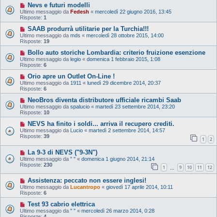
Nevs e futuri modelli
Ultimo messaggio da
Fedesh
«
mercoledì 22 giugno 2016, 13:45
Risposte:
1
SAAB produrrà utilitarie per la Turchia!!!
Ultimo messaggio da
mds
«
mercoledì 28 ottobre 2015, 14:00
Risposte:
19
Bollo auto storiche Lombardia: criterio fruizione esenzione
Ultimo messaggio da
legio
«
domenica 1 febbraio 2015, 1:08
Risposte:
6
Orio apre un Outlet On-Line !
Ultimo messaggio da
1911
«
lunedì 29 dicembre 2014, 20:37
Risposte:
6
NeoBros diventa distributore ufficiale ricambi Saab
Ultimo messaggio da
spalucio
«
martedì 23 settembre 2014, 23:20
Risposte:
10
NEVS ha finito i soldi... arriva il recupero crediti.
Ultimo messaggio da
Lucio
«
martedì 2 settembre 2014, 14:57
Risposte:
39
1
2
La 9-3 di NEVS ("9-3N")
Ultimo messaggio da
" "
«
domenica 1 giugno 2014, 21:14
Risposte:
230
1
9
10
11
12
…
Assistenza: peccato non essere inglesi!
Ultimo messaggio da
Lucantropo
«
giovedì 17 aprile 2014, 10:11
Risposte:
6
Test 93 cabrio elettrica
Ultimo messaggio da
" "
«
mercoledì 26 marzo 2014, 0:28
Risposte:
4