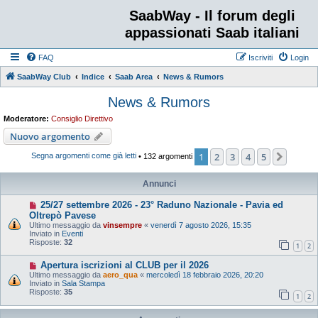
SaabWay - Il forum degli
appassionati Saab italiani
FAQ
Iscriviti
Login
SaabWay Club
Indice
Saab Area
News & Rumors
News & Rumors
Moderatore:
Consiglio Direttivo
Nuovo argomento
1
2
3
4
5
Pross
Segna argomenti come già letti
• 132 argomenti
Annunci
25/27 settembre 2026 - 23° Raduno Nazionale - Pavia ed
Oltrepò Pavese
Ultimo messaggio da
vinsempre
«
venerdì 7 agosto 2026, 15:35
Inviato in
Eventi
Risposte:
32
1
2
Apertura iscrizioni al CLUB per il 2026
Ultimo messaggio da
aero_qua
«
mercoledì 18 febbraio 2026, 20:20
Inviato in
Sala Stampa
Risposte:
35
1
2