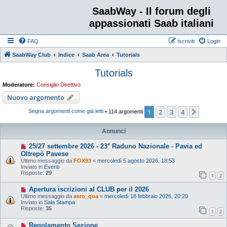
SaabWay - Il forum degli
appassionati Saab italiani
FAQ
Iscriviti
Login
SaabWay Club
Indice
Saab Area
Tutorials
Tutorials
Moderatore:
Consiglio Direttivo
Nuovo argomento
1
2
3
4
Prossim
Segna argomenti come già letti
• 114 argomenti
Annunci
25/27 settembre 2026 - 23° Raduno Nazionale - Pavia ed
Oltrepò Pavese
Ultimo messaggio da
FOX93
«
mercoledì 5 agosto 2026, 18:53
Inviato in
Eventi
Risposte:
29
1
2
Apertura iscrizioni al CLUB per il 2026
Ultimo messaggio da
aero_qua
«
mercoledì 18 febbraio 2026, 20:20
Inviato in
Sala Stampa
Risposte:
35
1
2
Regolamento Sezione