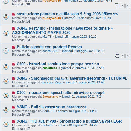
Ultimo messaggio da
huskywr240
«
domenica 22 dicembre 2024, 4:43
Risposte:
30
1
2
sostituzione pomello e cuffia saab 9.3 ng 2006 150cv sw
Ultimo messaggio da
huskywr240
«
martedì 10 dicembre 2024, 11:24
Risposte:
14
9-3NG Restyling - Installazione navigatore originale +
AGGIORNAMENTO MAPPE 2020
Ultimo messaggio da
Mar78
«
lunedì 15 maggio 2023, 19:10
Risposte:
14
Pulizia capotte con prodotti Renovo
Ultimo messaggio da
costaSAAB
«
martedì 9 maggio 2023, 10:32
Risposte:
31
1
2
C900 - Istruzioni sostituzione pompa benzina
Ultimo messaggio da
saaBruno
«
giovedì 2 febbraio 2023, 20:29
Risposte:
8
9-3NG - Smontaggio paraurti anteriore (restyling) - TUTORIAL
Ultimo messaggio da
Lorenzo Zaga
«
lunedì 7 marzo 2022, 13:45
Risposte:
8
C900 - riparazione specchietto retrovisore coupè
Ultimo messaggio da
Savastano
«
lunedì 31 gennaio 2022, 7:24
Risposte:
2
9-3NG - Pulizia vasca sotto parabrezza
Ultimo messaggio da
Seba9-3
«
sabato 10 luglio 2021, 14:35
Risposte:
13
9-3NG TTiD aut. my08 - Smontaggio e pulizia valvola EGR
Ultimo messaggio da
Seba9-3
«
sabato 10 luglio 2021, 14:27
Risposte:
17