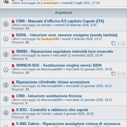
Ultimo messaggio da
Lucantropo
«
martedì 5 luglio 2011, 17:29
Argomenti
C900 - Manuale d'officina 8:5 capitolo Capote (ITA)
Ultimo messaggio da
micheb
«
venerdì 20 febbraio 2026, 9:26
Risposte:
14
B204L - Istruzioni sost. sensore ossigeno (sonda lambda)
Ultimo messaggio da
huskywr240
«
lunedì 2 febbraio 2026, 23:37
Risposte:
25
1
2
900NG - Riparazione regolatore intensità luce cruscotto
Ultimo messaggio da
meme
«
mercoledì 12 novembre 2025, 15:04
Risposte:
6
900NG/9-3OG - Sostituzione cinghia servizi B204
Ultimo messaggio da
Maxonsaab900
«
mercoledì 22 gennaio 2025, 18:42
Risposte:
24
1
2
Riparazione cilindretto chiave accensione
Ultimo messaggio da
Maxonsaab900
«
mercoledì 22 gennaio 2025, 18:27
Risposte:
16
C900 - Istruzioni sostituzione frizione
Ultimo messaggio da
Maxonsaab900
«
mercoledì 22 gennaio 2025, 18:21
Risposte:
9
9-3OG - Controllo e rabbocco olio capote
Ultimo messaggio da
Farmit
«
sabato 4 gennaio 2025, 22:02
Risposte:
15
9-3NG Cabrio - Riparazione avvolgitore cintura di sicurezza