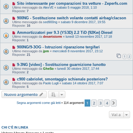
Sito interessante per comparazioni tra vetture - Zeperfs.com
Ultimo messaggio da
AlexVE
«
sabato 5 maggio 2018, 1:10
Risposte:
7
900NG - Sostituzione switch volante contatti airbag/clacson
Ultimo messaggio da
sed900ng
«
sabato 9 dicembre 2017, 19:55
Risposte:
16
Ammortizzatori per 9.3 (YS3D) 2.2 TiD (92Kw) Diesel
Ultimo messaggio da
desertstorm
«
lunedì 13 novembre 2017, 17:18
Risposte:
1
900NG/9-3OG - Istruzioni riparazione tergifari
Ultimo messaggio da
jpm
«
mercoledì 8 novembre 2017, 23:12
Risposte:
21
1
2
9-3NG [video] - Sostituzione guarnizione lunotto
Ultimo messaggio da
GheSo
«
lunedì 30 ottobre 2017, 17:44
Risposte:
2
c900 cabriolet, smontaggio schienale posteriore?
Ultimo messaggio da
Paolo Lugli
«
sabato 14 ottobre 2017, 7:07
Risposte:
5
Nuovo argomento
1
2
3
4
Prossim
Segna argomenti come già letti
• 114 argomenti
Vai a
CHI C’È IN LINEA
Visitano il forum: Nessuno e 1 ospite