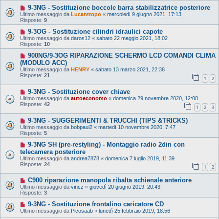
9-3NG - Sostituzione boccole barra stabilizzatrice posteriore
Ultimo messaggio da
Lucantropo
«
mercoledì 9 giugno 2021, 17:13
Risposte:
9
9-3OG - Sostituzione cilindri idraulici capote
Ultimo messaggio da
daros12
«
sabato 22 maggio 2021, 18:02
Risposte:
10
900NG/9-3OG RIPARAZIONE SCHERMO LCD COMANDI CLIMA
(MODULO ACC)
Ultimo messaggio da
HENRY
«
sabato 13 marzo 2021, 22:38
Risposte:
21
1
2
9-3NG - Sostituzione cover chiave
Ultimo messaggio da
autoeconomo
«
domenica 29 novembre 2020, 12:08
Risposte:
42
1
2
3
9-3NG - SUGGERIMENTI & TRUCCHI (TIPS &TRICKS)
Ultimo messaggio da
bobpaul2
«
martedì 10 novembre 2020, 7:47
Risposte:
5
9-3NG SH (pre-restyling) - Montaggio radio 2din con
telecamera posteriore
Ultimo messaggio da
andrea7878
«
domenica 7 luglio 2019, 11:39
Risposte:
24
1
2
C900 riparazione manopola ribalta schienale anteriore
Ultimo messaggio da
vincz
«
giovedì 20 giugno 2019, 20:43
Risposte:
3
9-3NG - Sostituzione frontalino caricatore CD
Ultimo messaggio da
Picosaab
«
lunedì 25 febbraio 2019, 18:56