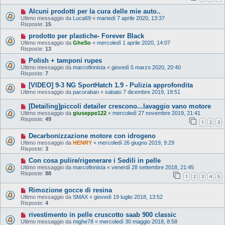
Alcuni prodotti per la cura delle mie auto..
Ultimo messaggio da
Luca69
«
martedì 7 aprile 2020, 13:37
Risposte:
15
prodotto per plastiche- Forever Black
Ultimo messaggio da
GheSo
«
mercoledì 1 aprile 2020, 14:07
Risposte:
13
Polish + tamponi rupes
Ultimo messaggio da
marcofinnista
«
giovedì 5 marzo 2020, 20:40
Risposte:
7
[VIDEO] 9-3 NG SportHatch 1.9 - Pulizia approfondita
Ultimo messaggio da
pacoraban
«
sabato 7 dicembre 2019, 19:51
[Detailing]piccoli detailer crescono...lavaggio vano motore
Ultimo messaggio da
giuseppe122
«
mercoledì 27 novembre 2019, 21:41
Risposte:
49
1
2
3
Decarbonizzazione motore con idrogeno
Ultimo messaggio da
HENRY
«
mercoledì 26 giugno 2019, 9:29
Risposte:
3
Con cosa pulire/rigenerare i Sedili in pelle
Ultimo messaggio da
marcofinnista
«
venerdì 28 settembre 2018, 21:45
Risposte:
88
1
2
3
4
5
Rimozione gocce di resina
Ultimo messaggio da
SMAX
«
giovedì 19 luglio 2018, 13:52
Risposte:
4
rivestimento in pelle cruscotto saab 900 classic
Ultimo messaggio da
mighe78
«
mercoledì 30 maggio 2018, 8:58