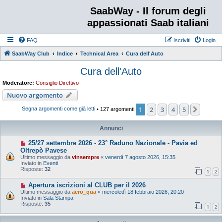
SaabWay - Il forum degli
appassionati Saab italiani
FAQ
Iscriviti
Login
SaabWay Club
Indice
Technical Area
Cura dell'Auto
Cura dell'Auto
Moderatore:
Consiglio Direttivo
Nuovo argomento
1
2
3
4
5
Pross
Segna argomenti come già letti
• 127 argomenti
Annunci
25/27 settembre 2026 - 23° Raduno Nazionale - Pavia ed
Oltrepò Pavese
Ultimo messaggio da
vinsempre
«
venerdì 7 agosto 2026, 15:35
Inviato in
Eventi
Risposte:
32
1
2
Apertura iscrizioni al CLUB per il 2026
Ultimo messaggio da
aero_qua
«
mercoledì 18 febbraio 2026, 20:20
Inviato in
Sala Stampa
Risposte:
35
1
2