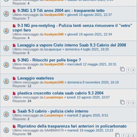
Risposte:
4
9-3NG 1.9 Tdi anno 2004 arc - trasparente tetto
Ultimo messaggio da
huskywr240
«
giovedì 19 agosto 2021, 22:37
Risposte:
7
9-3 NG pre-restyling - Pulizia lenti senza rimuovere il "vetro"
copri faro
Ultimo messaggio da
huskywr240
«
giovedì 19 agosto 2021, 22:34
Risposte:
4
Lavaggio a vapore Cielo interno Saab 9.3 Cabrio del 2008
Ultimo messaggio da
lucapasque
«
domenica 4 luglio 2021, 19:25
Risposte:
5
9-3NG - Ritocchi per pelle biege ?
Ultimo messaggio da
huskywr240
«
mercoledì 12 maggio 2021, 20:31
Risposte:
24
1
2
Lavaggio waterless
Ultimo messaggio da
huskywr240
«
domenica 8 novembre 2020, 16:19
Risposte:
12
plastica cruscotto colata saab cabrio 9.3 2004
Ultimo messaggio da
Lucantropo
«
lunedì 10 agosto 2020, 10:07
Risposte:
24
1
2
Saab 9-3 cabrio - pulizia cielo interno
Ultimo messaggio da
Lucantropo
«
martedì 2 giugno 2020, 8:51
Risposte:
2
Ripristino della trasparenza fari anteriori in policarbonato
Ultimo messaggio da
SAABMAX79
«
martedì 19 maggio 2020, 13:23
Risposte:
59
1
2
3