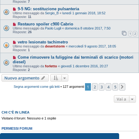
Risposte:
7
9-5 NG: sostituzione pulsanteria
Ultimo messaggio da
Sergio_B
«
lunedì 1 gennaio 2018, 18:52
Risposte:
11
Restauro spoiler c900 Cabrio
Ultimo messaggio da
Paolo Lugli
«
domenica 8 ottobre 2017, 7:50
Risposte:
26
1
2
vetro lesionato tachimetro
Ultimo messaggio da
desertstorm
«
mercoledì 9 agosto 2017, 18:05
Risposte:
1
Come rimuovere la fuliggine dai terminali di scarico (motori
diesel)
Ultimo messaggio da
forletto
«
giovedì 1 dicembre 2016, 20:27
Risposte:
2
Nuovo argomento
1
2
3
4
5
Pross
Segna argomenti come già letti
• 127 argomenti
Vai a
CHI C’È IN LINEA
Visitano il forum: Nessuno e 1 ospite
PERMESSI FORUM
Non puoi
aprire nuovi argomenti
Non puoi
rispondere negli argomenti