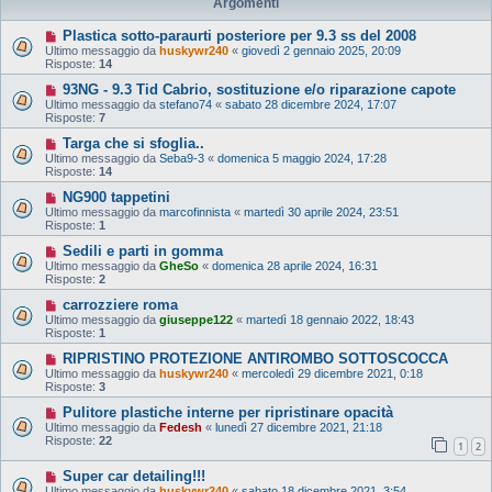
Argomenti
Plastica sotto-paraurti posteriore per 9.3 ss del 2008
Ultimo messaggio da
huskywr240
«
giovedì 2 gennaio 2025, 20:09
Risposte:
14
93NG - 9.3 Tid Cabrio, sostituzione e/o riparazione capote
Ultimo messaggio da
stefano74
«
sabato 28 dicembre 2024, 17:07
Risposte:
7
Targa che si sfoglia..
Ultimo messaggio da
Seba9-3
«
domenica 5 maggio 2024, 17:28
Risposte:
14
NG900 tappetini
Ultimo messaggio da
marcofinnista
«
martedì 30 aprile 2024, 23:51
Risposte:
1
Sedili e parti in gomma
Ultimo messaggio da
GheSo
«
domenica 28 aprile 2024, 16:31
Risposte:
2
carrozziere roma
Ultimo messaggio da
giuseppe122
«
martedì 18 gennaio 2022, 18:43
Risposte:
1
RIPRISTINO PROTEZIONE ANTIROMBO SOTTOSCOCCA
Ultimo messaggio da
huskywr240
«
mercoledì 29 dicembre 2021, 0:18
Risposte:
3
Pulitore plastiche interne per ripristinare opacità
Ultimo messaggio da
Fedesh
«
lunedì 27 dicembre 2021, 21:18
Risposte:
22
1
2
Super car detailing!!!
Ultimo messaggio da
huskywr240
«
sabato 18 dicembre 2021, 3:54