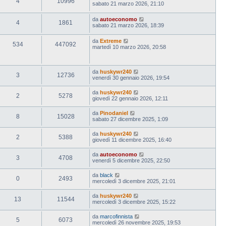
4
10996
sabato 21 marzo 2026, 21:10
da
autoeconomo
4
1861
sabato 21 marzo 2026, 18:39
da
Extreme
534
447092
martedì 10 marzo 2026, 20:58
da
huskywr240
3
12736
venerdì 30 gennaio 2026, 19:54
da
huskywr240
2
5278
giovedì 22 gennaio 2026, 12:11
da
Pinodaniel
8
15028
sabato 27 dicembre 2025, 1:09
da
huskywr240
2
5388
giovedì 11 dicembre 2025, 16:40
da
autoeconomo
3
4708
venerdì 5 dicembre 2025, 22:50
da
black
0
2493
mercoledì 3 dicembre 2025, 21:01
da
huskywr240
13
11544
mercoledì 3 dicembre 2025, 15:22
da
marcofinnista
5
6073
mercoledì 26 novembre 2025, 19:53