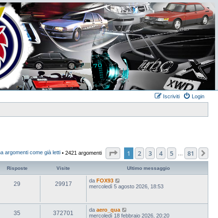
Iscriviti
Login
Pagina
1
di
81
1
2
3
4
5
81
Pr
a argomenti come già letti
• 2421 argomenti
…
Risposte
Visite
Ultimo messaggio
da
FOX93
29
29917
mercoledì 5 agosto 2026, 18:53
da
aero_qua
35
372701
mercoledì 18 febbraio 2026, 20:20