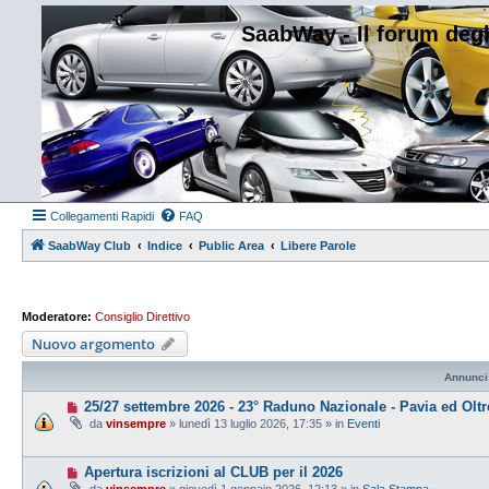
SaabWay - Il forum degl
Collegamenti Rapidi
FAQ
SaabWay Club
Indice
Public Area
Libere Parole
Moderatore:
Consiglio Direttivo
Nuovo argomento
Annunci
25/27 settembre 2026 - 23° Raduno Nazionale - Pavia ed Olt
da
vinsempre
» lunedì 13 luglio 2026, 17:35 » in
Eventi
Apertura iscrizioni al CLUB per il 2026