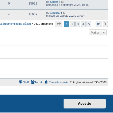
da
Seba9-3
0
15922
domenica 8 settembre 2024, 19:15
da
Claudio75
4
11609
martedì 27 agosto 2024, 23:00
Pagina
1
di
81
1
2
3
4
5
81
Pr
a argomenti come già letti
• 2421 argomenti
…
Vai a
Staff
Iscritti
Cancella cookie
Tutti gli orari sono
UTC+02:00
Accetto