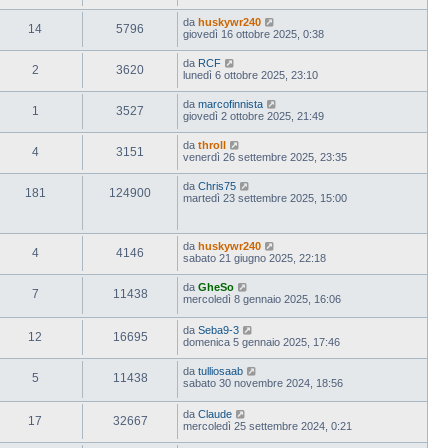
da
huskywr240
14
5796
giovedì 16 ottobre 2025, 0:38
da
RCF
2
3620
lunedì 6 ottobre 2025, 23:10
da
marcofinnista
1
3527
giovedì 2 ottobre 2025, 21:49
da
throll
4
3151
venerdì 26 settembre 2025, 23:35
da
Chris75
181
124900
martedì 23 settembre 2025, 15:00
da
huskywr240
4
4146
sabato 21 giugno 2025, 22:18
da
GheSo
7
11438
mercoledì 8 gennaio 2025, 16:06
da
Seba9-3
12
16695
domenica 5 gennaio 2025, 17:46
da
tulliosaab
5
11438
sabato 30 novembre 2024, 18:56
da
Claude
17
32667
mercoledì 25 settembre 2024, 0:21