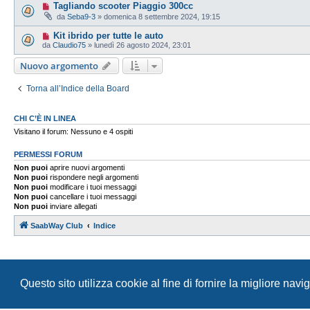
Tagliando scooter Piaggio 300cc
da
Seba9-3
» domenica 8 settembre 2024, 19:15
Kit ibrido per tutte le auto
da
Claudio75
» lunedì 26 agosto 2024, 23:01
Nuovo argomento
Torna all’Indice della Board
CHI C’È IN LINEA
Visitano il forum: Nessuno e 4 ospiti
PERMESSI FORUM
Non puoi
aprire nuovi argomenti
Non puoi
rispondere negli argomenti
Non puoi
modificare i tuoi messaggi
Non puoi
cancellare i tuoi messaggi
Non puoi
inviare allegati
SaabWay Club
Indice
Questo sito utilizza cookie al fine di fornire la migliore nav