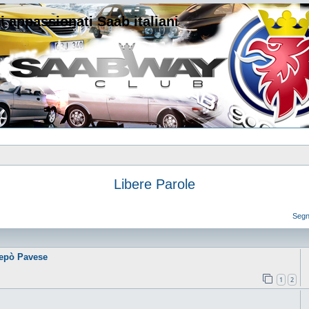
i appassionati Saab italiani
Libere Parole
Segn
repò Pavese
1
2