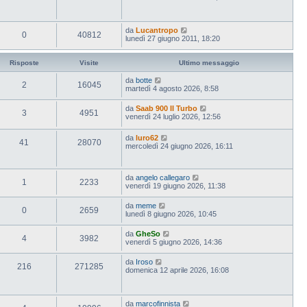
da
Lucantropo
0
40812
lunedì 27 giugno 2011, 18:20
Risposte
Visite
Ultimo messaggio
da
botte
2
16045
martedì 4 agosto 2026, 8:58
da
Saab 900 II Turbo
3
4951
venerdì 24 luglio 2026, 12:56
da
luro62
41
28070
mercoledì 24 giugno 2026, 16:11
da
angelo callegaro
1
2233
venerdì 19 giugno 2026, 11:38
da
meme
0
2659
lunedì 8 giugno 2026, 10:45
da
GheSo
4
3982
venerdì 5 giugno 2026, 14:36
da
Iroso
216
271285
domenica 12 aprile 2026, 16:08
da
marcofinnista