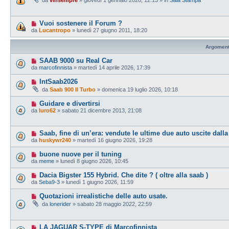
da
vinsempre
» giovedì 1 gennaio 2026, 12:13 » in
Sala Stampa
Vuoi sostenere il Forum ?
da
Lucantropo
» lunedì 27 giugno 2011, 18:20
Argoment
SAAB 9000 su Real Car
da
marcofinnista
» martedì 14 aprile 2026, 17:39
IntSaab2026
da
Saab 900 II Turbo
» domenica 19 luglio 2026, 10:18
Guidare e divertirsi
da
luro62
» sabato 21 dicembre 2013, 21:08
Saab, fine di un’era: vendute le ultime due auto uscite dalla
da
huskywr240
» martedì 16 giugno 2026, 19:28
buone nuove per il tuning
da
meme
» lunedì 8 giugno 2026, 10:45
Dacia Bigster 155 Hybrid. Che dite ? ( oltre alla saab )
da
Seba9-3
» lunedì 1 giugno 2026, 11:59
Quotazioni irrealistiche delle auto usate.
da
lonerider
» sabato 28 maggio 2022, 22:59
LA JAGUAR S-TYPE di Marcofinnista