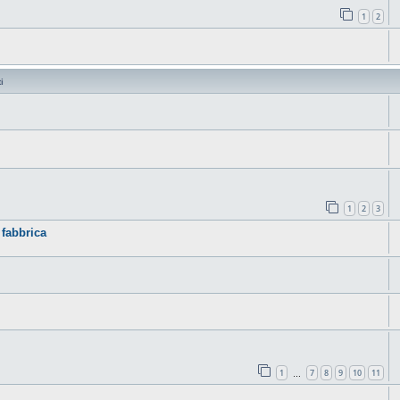
1
2
i
1
2
3
 fabbrica
1
7
8
9
10
11
…