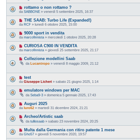
rottamo o non rottamo ?
da
SABBONE
» venerdì 5 settembre 2025, 16:37
THE SAAB: Turbo Life (Expanded!)
da
RCF
» lunedì 6 ottobre 2025, 15:00
9000 sport in vendita
da
marcofinnista
» mercoledì 1 ottobre 2025, 20:28
CURIOSA C900 IN VENDITA
da
marcofinnista
» giovedì 25 settembre 2025, 21:17
Collezione modellini Saab
da
Lucantropo
» venerdì 8 maggio 2009, 21:12
test
da
Giuseppe Licheri
» sabato 21 giugno 2025, 1:14
emulatore windows per MAC
da
Seba9-3
» domenica 5 gennaio 2025, 17:43
Auguri 2025
da
luro62
» martedì 31 dicembre 2024, 21:21
Archeo/Artistic saab
da
tulliosaab
» sabato 23 novembre 2024, 20:25
Multa dalla Germania con ritiro patente 1 mese
da
Gho57
» giovedì 5 novembre 2020, 19:57