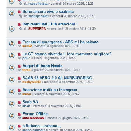
da
marcofinnista
» venerdì 20 marzo 2026, 21:23
Sono ancora vivo e saabista
da
saabspecialist
» venerdì 20 marzo 2026, 15:21
Benvenuti nel Club arancioni !
da
SUPERFRA
» mercoledì 19 ottobre 2011, 11:39
Frenata di emergenza - ABS mi ha salvato
da
luro62
» venerdì 30 gennaio 2026, 17:12
Le GT stanno vivendo il loro momento migliore?
da
joel54
» lunedì 19 gennaio 2026, 12:20
Auguri di buon Natale
da
throll
» giovedì 25 dicembre 2025, 13:34
SAAB 93 AERO 2.0 AL NURBURGRING
da
huskywr240
» mercoledì 3 dicembre 2025, 21:18
Attenzione truffa su Instagram
da
manu
» venerdì 5 dicembre 2025, 13:57
Saab 9-3
da
black
» mercoledì 3 dicembre 2025, 21:01
Forum Offline
da
autoeconomo
» sabato 21 giugno 2025, 14:59
a Rubano....rubano,,,
da
angelo callegaro
» sabato 18 gennaio 2025, 15:45