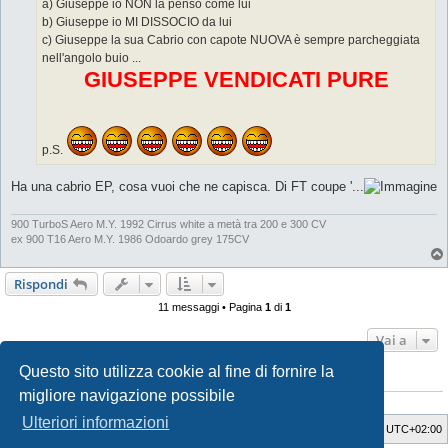
g
a) Giuseppe io NON la penso come lui
e
b) Giuseppe io MI DISSOCIO da lui
r
e
c) Giuseppe la sua Cabrio con capote NUOVA è sempre parcheggiata
nell'angolo buio ...
GIUSEPPE VENDICATI PURE
p.S.
Ha una cabrio EP, cosa vuoi che ne capisca. Di FT coupe '...
900 TurboS Aero M.Y. 1992 Cirrus white a metà tra 200 e 300 CV
ex 900 T16 Aero M.Y. 1986 Odoardo grey 175CV
Rispondi
11 messaggi • Pagina
1
di
1
Vai a
Questo sito utilizza cookie al fine di fornire la
CHI C’È IN LINEA
migliore navigazione possibile
Visitano il forum: Nessuno e 0 ospiti
Ulteriori informazioni
SaabWay Club
Indice
Tutti gli orari sono
UTC+02:00