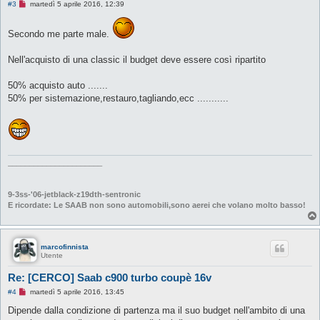
M
#3
martedì 5 aprile 2016, 12:39
e
s
s
Secondo me parte male.
a
g
g
Nell'acquisto di una classic il budget deve essere così ripartito
i
o
d
50% acquisto auto .......
a
50% per sistemazione,restauro,tagliando,ecc ...........
l
e
g
g
e
r
e
______________________
9-3ss-'06-jetblack-z19dth-sentronic
E ricordate: Le SAAB non sono automobili,sono aerei che volano molto basso!
marcofinnista
Utente
Re: [CERCO] Saab c900 turbo coupè 16v
M
#4
martedì 5 aprile 2016, 13:45
e
s
Dipende dalla condizione di partenza ma il suo budget nell'ambito di una
s