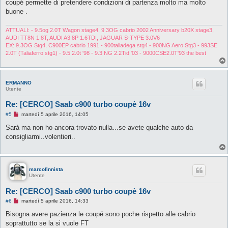
coupé permette di pretendere condizioni di partenza molto ma molto
a
g
buone .
g
i
o
ATTUALI: - 9.5og 2.0T Wagon stage4, 9.3OG cabrio 2002 Anniversary b20X stage3,
d
AUDI TT8N 1.8T, AUDI A3 8P 1.6TDI, JAGUAR S-TYPE 3.0V6
a
EX: 9.3OG Stg4, C900EP cabrio 1991 - 900talladega stg4 - 900NG Aero Stg3 - 993SE
l
e
2.0T (Taliaferro stg1) - 9.5 2.0t '98 - 9.3 NG 2.2Tid '03 - 9000CSE2.0T'93 the best
g
g
e
r
ERMANNO
e
Utente
Re: [CERCO] Saab c900 turbo coupè 16v
M
#5
martedì 5 aprile 2016, 14:05
e
s
Sarà ma non ho ancora trovato nulla...se avete qualche auto da
s
consigliarmi..volentieri..
a
g
g
i
o
d
marcofinnista
a
Utente
l
e
Re: [CERCO] Saab c900 turbo coupè 16v
g
g
M
#6
martedì 5 aprile 2016, 14:33
e
e
r
s
Bisogna avere pazienza le coupé sono poche rispetto alle cabrio
e
s
soprattutto se la si vuole FT
a