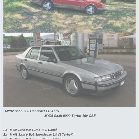
MY92 Saab 900 Cabriolet EP Aero
MY96 Saab 9000 Turbo 16v CSE
EX - MY85 Saab 900 Turbo 16 S Coupè
EX - MY08 Saab 9-3NG SportSedan 2.8 V6 TurboX