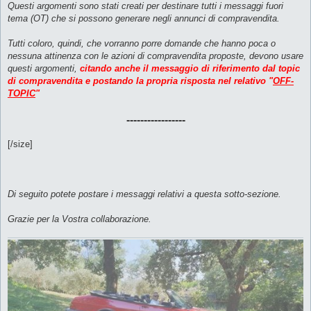
l
Questi argomenti sono stati creati per destinare tutti i messaggi fuori
e
tema (OT) che si possono generare negli annunci di compravendita.
g
g
e
Tutti coloro, quindi, che vorranno porre domande che hanno poca o
r
e
nessuna attinenza con le azioni di compravendita proposte, devono usare
questi argomenti,
citando anche il messaggio di riferimento dal topic
di compravendita e postando la propria risposta nel relativo "
OFF-
TOPIC
"
-----------------
[/size]
Di seguito potete postare i messaggi relativi a questa sotto-sezione.
Grazie per la Vostra collaborazione.