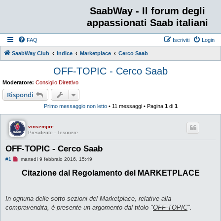
SaabWay - Il forum degli
appassionati Saab italiani
FAQ
Iscriviti
Login
SaabWay Club
Indice
Marketplace
Cerco Saab
OFF-TOPIC - Cerco Saab
Moderatore:
Consiglio Direttivo
Rispondi
Primo messaggio non letto
• 11 messaggi • Pagina
1
di
1
vinsempre
Presidente - Tesoriere
OFF-TOPIC - Cerco Saab
M
#1
martedì 9 febbraio 2016, 15:49
e
s
Citazione dal Regolamento del MARKETPLACE
s
a
g
g
In ognuna delle sotto-sezioni del Marketplace, relative alla
i
o
compravendita, è presente un argomento dal titolo "
OFF-TOPIC
".
d
a