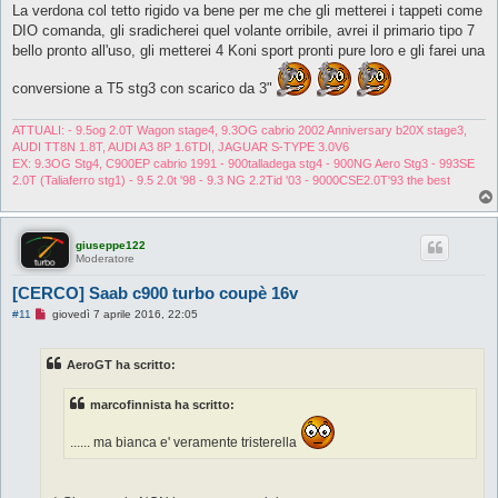
La verdona col tetto rigido va bene per me che gli metterei i tappeti come
DIO comanda, gli sradicherei quel volante orribile, avrei il primario tipo 7
bello pronto all'uso, gli metterei 4 Koni sport pronti pure loro e gli farei una
conversione a T5 stg3 con scarico da 3"
ATTUALI: - 9.5og 2.0T Wagon stage4, 9.3OG cabrio 2002 Anniversary b20X stage3,
AUDI TT8N 1.8T, AUDI A3 8P 1.6TDI, JAGUAR S-TYPE 3.0V6
EX: 9.3OG Stg4, C900EP cabrio 1991 - 900talladega stg4 - 900NG Aero Stg3 - 993SE
2.0T (Taliaferro stg1) - 9.5 2.0t '98 - 9.3 NG 2.2Tid '03 - 9000CSE2.0T'93 the best
giuseppe122
Moderatore
[CERCO] Saab c900 turbo coupè 16v
M
#11
giovedì 7 aprile 2016, 22:05
e
s
s
AeroGT ha scritto:
a
g
g
marcofinnista ha scritto:
i
o
d
...... ma bianca e' veramente tristerella
a
l
e
g