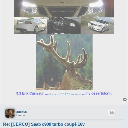
9.3 Erik Carlsson ...
... my desertstorm
...
=> ? <=
...
p h o t o
s t o r y
drillo65
Utente
Re: [CERCO] Saab c900 turbo coupè 16v