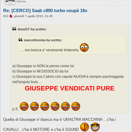
Utente
Re: [CERCO] Saab c900 turbo coupè 16v
M
#10
giovedì 7 aprile 2016, 21:45
e
s
s
AeroGT ha scritto:
a
g
g
marcofinnista ha scritto:
i
o
d
...... ma bianca e' veramente tristerella
a
l
e
g
g
a) Giuseppe io NON la penso come lui
e
b) Giuseppe io MI DISSOCIO da lui
r
e
c) Giuseppe la sua Cabrio con capote NUOVA è sempre parcheggiata
nell'angolo buio ...
GIUSEPPE VENDICATI PURE
p.S.
Quella di Giuseppe e' bianca ma e' UN'ALTRA MACCHINA ...c'ha i
CAVALLI , c'ha il MOTORE e c'ha il SOUND