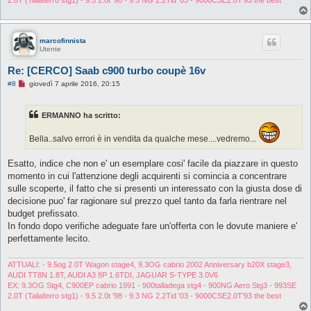
marcofinnista
Utente
Re: [CERCO] Saab c900 turbo coupè 16v
M
#8
giovedì 7 aprile 2016, 20:15
e
s
s
ERMANNO ha scritto:
a
g
g
Bella..salvo errori è in vendita da qualche mese....vedremo...
i
o
d
Esatto, indice che non e' un esemplare cosi' facile da piazzare in questo
a
momento in cui l'attenzione degli acquirenti si comincia a concentrare
l
e
sulle scoperte, il fatto che si presenti un interessato con la giusta dose di
g
decisione puo' far ragionare sul prezzo quel tanto da farla rientrare nel
g
e
budget prefissato.
r
In fondo dopo verifiche adeguate fare un'offerta con le dovute maniere e'
e
perfettamente lecito.
ATTUALI: - 9.5og 2.0T Wagon stage4, 9.3OG cabrio 2002 Anniversary b20X stage3,
AUDI TT8N 1.8T, AUDI A3 8P 1.6TDI, JAGUAR S-TYPE 3.0V6
EX: 9.3OG Stg4, C900EP cabrio 1991 - 900talladega stg4 - 900NG Aero Stg3 - 993SE
2.0T (Taliaferro stg1) - 9.5 2.0t '98 - 9.3 NG 2.2Tid '03 - 9000CSE2.0T'93 the best