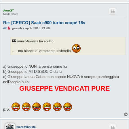
AeroGT
Moderatore
Re: [CERCO] Saab c900 turbo coupè 16v
M
#9
giovedì 7 aprile 2016, 21:00
e
s
s
marcofinnista ha scritto:
a
g
g
...... ma bianca e' veramente tristerella
i
o
d
a
a) Giuseppe io NON la penso come lui
l
e
b) Giuseppe io MI DISSOCIO da lui
g
c) Giuseppe la sua Cabrio con capote NUOVA è sempre parcheggiata
g
e
nell'angolo buio ...
r
GIUSEPPE VENDICATI PURE
e
p.S.
marcofinnista