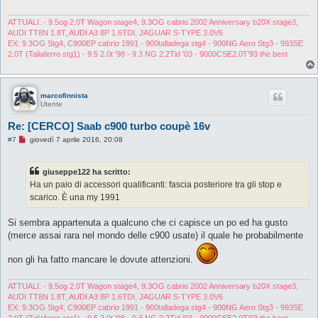
g
g
i
ATTUALI: - 9.5og 2.0T Wagon stage4, 9.3OG cabrio 2002 Anniversary b20X stage3,
o
AUDI TT8N 1.8T, AUDI A3 8P 1.6TDI, JAGUAR S-TYPE 3.0V6
d
EX: 9.3OG Stg4, C900EP cabrio 1991 - 900talladega stg4 - 900NG Aero Stg3 - 993SE
a
2.0T (Taliaferro stg1) - 9.5 2.0t '98 - 9.3 NG 2.2Tid '03 - 9000CSE2.0T'93 the best
l
e
g
g
e
marcofinnista
r
Utente
e
Re: [CERCO] Saab c900 turbo coupè 16v
M
#7
giovedì 7 aprile 2016, 20:08
e
s
s
giuseppe122 ha scritto:
a
g
Ha un paio di accessori qualificanti: fascia posteriore tra gli stop e
g
scarico. È una my 1991
i
o
d
Si sembra appartenuta a qualcuno che ci capisce un po ed ha gusto
a
l
(merce assai rara nel mondo delle c900 usate) il quale he probabilmente
e
g
non gli ha fatto mancare le dovute attenzioni.
g
e
r
e
ATTUALI: - 9.5og 2.0T Wagon stage4, 9.3OG cabrio 2002 Anniversary b20X stage3,
AUDI TT8N 1.8T, AUDI A3 8P 1.6TDI, JAGUAR S-TYPE 3.0V6
EX: 9.3OG Stg4, C900EP cabrio 1991 - 900talladega stg4 - 900NG Aero Stg3 - 993SE
2.0T (Taliaferro stg1) - 9.5 2.0t '98 - 9.3 NG 2.2Tid '03 - 9000CSE2.0T'93 the best