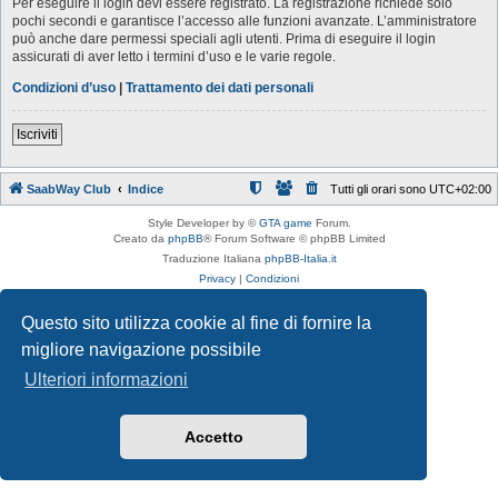
Per eseguire il login devi essere registrato. La registrazione richiede solo
pochi secondi e garantisce l’accesso alle funzioni avanzate. L’amministratore
può anche dare permessi speciali agli utenti. Prima di eseguire il login
assicurati di aver letto i termini d’uso e le varie regole.
Condizioni d’uso
|
Trattamento dei dati personali
Iscriviti
SaabWay Club
Indice
Tutti gli orari sono
UTC+02:00
Style Developer by ©
GTA game
Forum.
Creato da
phpBB
® Forum Software © phpBB Limited
Traduzione Italiana
phpBB-Italia.it
Privacy
|
Condizioni
Questo sito utilizza cookie al fine di fornire la
migliore navigazione possibile
Ulteriori informazioni
Accetto