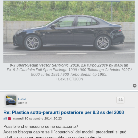
d
a
l
e
g
g
e
r
e
9-3 Sport-Sedan Vector Sentronic, 2010. 2.0 turbo 220cv by MapTun
Ex: 9-3 Cabriolet Full Sport Package 1999 / 900 Talladega Cabriolet 1997 /
9000 Turbo 1991 / 900 Turbo Sedan 4p 1985.
+ Lexus CT200h
Lucio
Utente
Re: Plastica sotto-paraurti posteriore per 9.3 ss del 2008
M
#8
martedì 30 settembre 2014, 20:23
e
s
Possibile che nessuno se ne sia accorto?
s
Adesso bisogna capire se il "coperchio" dei modelli precedenti si può
a
g
adattare ai nuovi. Forse servirebbe un confronto diretto.