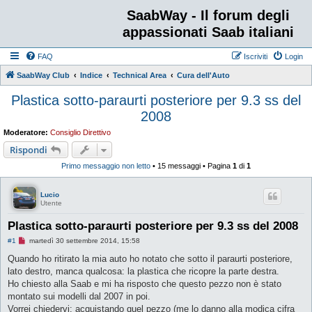
SaabWay - Il forum degli
appassionati Saab italiani
FAQ
Iscriviti
Login
SaabWay Club
Indice
Technical Area
Cura dell'Auto
Plastica sotto-paraurti posteriore per 9.3 ss del
2008
Moderatore:
Consiglio Direttivo
Rispondi
Primo messaggio non letto
• 15 messaggi • Pagina
1
di
1
Lucio
Utente
Plastica sotto-paraurti posteriore per 9.3 ss del 2008
M
#1
martedì 30 settembre 2014, 15:58
e
s
Quando ho ritirato la mia auto ho notato che sotto il paraurti posteriore,
s
lato destro, manca qualcosa: la plastica che ricopre la parte destra.
a
g
Ho chiesto alla Saab e mi ha risposto che questo pezzo non è stato
g
montato sui modelli dal 2007 in poi.
i
o
Vorrei chiedervi: acquistando quel pezzo (me lo danno alla modica cifra