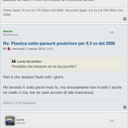
g
i
o
Prima Saab: 9.3 ss 2.2 TD 125cv del 2004.
Seconda Saab: 9.3 ss 1.9 TiD 150cv del
d
2008.
a
l
e
g
g
GheSo
e
Moderatore
r
e
Re: Plastica sotto-paraurti posteriore per 9.3 ss del 2008
M
#9
mercoledì 1 ottobre 2014, 1:01
e
s
s
Lucio ha scritto:
a
g
Possibile che nessuno se ne sia accorto?
g
i
o
Non è che alziamo l'auto tutti i giorni...
d
a
l
Ho lavorato lì sotto pochi mesi fa, ma sinceramente non ricordo ( anche
e
se credo ci sia, me ne sarei accorto di tale mancanza)
g
g
e
Ebbi 9-3 TTid Sentronic
r
e
Lucio
Utente