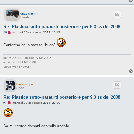
l
e
g
g
gsasanelli
e
Utente
r
e
Re: Plastica sotto-paraurti posteriore per 9.3 ss del 2008
M
#6
martedì 30 settembre 2014, 19:17
e
s
s
Confermo ho lo stesso "buco"
a
g
g
i
ex 93 SH 1.9
T
di 150 cv MY2008
o
ex 93 SH 1.8t MY2006
d
Volvo V40 T5 AWD
a
l
e
g
g
Lucantropo
e
Socio
r
e
Re: Plastica sotto-paraurti posteriore per 9.3 ss del 2008
M
#7
martedì 30 settembre 2014, 20:20
e
s
s
a
g
g
Se mi ricordo domani controllo anch'io !
i
o