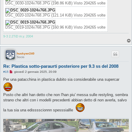
d
DSC_0030-1024x768.JPG (198.86 KiB) Visto 204265 volte
a
l
e
g
DSC_0020-1024x768.JPG (121.14 KiB) Visto 204265 volte
g
e
r
DSC_0019-1024x768.JPG (160.96 KiB) Visto 204265 volte
e
9-3 2.2TiD m.y. 2004
huskywr240
Socio
Re: Plastica sotto-paraurti posteriore per 9.3 ss del 2008
M
#15
giovedì 2 gennaio 2025, 20:09
e
s
Per una patacchina in plastica dubito sia considerabile una supercar
s
a
g
g
Posto che altri han detto che non l'han piu' messa sulle restyling, sembra
i
strano che altri con i modelli precedenti abbian detto di non averla, salvo
o
d
a
la tua sia una edisssscionnn spesssiallle
l
e
g
g
e
r
e