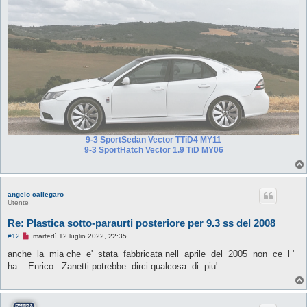
g
g
e
r
e
9-3 SportSedan Vector TTiD4 MY11
9-3 SportHatch Vector 1.9 TiD MY06
angelo callegaro
Utente
Re: Plastica sotto-paraurti posteriore per 9.3 ss del 2008
M
#12
martedì 12 luglio 2022, 22:35
e
s
anche la mia che e' stata fabbricata nell aprile del 2005 non ce l '
s
ha....Enrico Zanetti potrebbe dirci qualcosa di piu'...
a
g
g
i
o