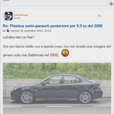
Lucantropo
Socio
Re: Plastica sotto-paraurti posteriore per 9.3 ss del 2008
M
#2
martedì 30 settembre 2014, 16:16
e
s
sull'altro lato ce l'hai?
s
a
g
Ora non faccio molto cso a queste cose, ma non ricordo una voragine del
g
i
genere sulla mia (fabbricata nel 2009)..
o
d
a
l
e
g
g
e
r
e