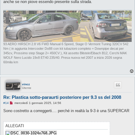
anche se non piove essendo presente sulla strada.
93 AERO HIRSCH 2.8 V6 FWD Manual 6 Speed, Stage O Vermont Tuning 320CV 542
Nm ( in aggiunta Intercooler Do88 con kit tubazioni completo + Downpipe decat per
345cv, Prossimo step Stage 2+ 450CV ), Kit assetto Bilstein/Eibach B12, Cerchi MAK
WOLF Nero Lucido 19x8 ET40 235/40. Presa nuova nel 2007 a inizio 2026 segna
60mila km
vincz
Utente
Re: Plastica sotto-paraurti posteriore per 9.3 ss del 2008
M
#14
mercoledì 1 gennaio 2025, 14:56
e
s
Sono costretto a correggerti.... perché in realtà la 9-3 è una SUPERCAR
s
a
g
g
ALLEGATI
i
o