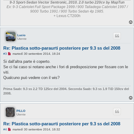
9-3 Sport-Sedan Vector Sentronic, 2010. 2.0 turbo 220cv by MapTun
Ex: 9-3 Cabriolet Full Sport Package 1999 / 900 Talladega Cabriolet 1997 /
9000 Turbo 1991 / 900 Turbo Sedan 4p 1985.
+ Lexus CT200h
Lucio
Utente
Re: Plastica sotto-paraurti posteriore per 9.3 ss del 2008
M
#3
martedì 30 settembre 2014, 16:24
e
s
Si dall'altra parte è coperto.
s
Se ci fai caso si notano anche i fori di predisposizione per fissare con le
a
g
viti.
g
Qualcuno può vedere con il wis?
i
o
d
Prima Saab: 9.3 ss 2.2 TD 125cv del 2004.
Seconda Saab: 9.3 ss 1.9 TiD 150cv del
a
l
2008.
e
g
g
e
PILLO
r
Utente
e
Re: Plastica sotto-paraurti posteriore per 9.3 ss del 2008
M
#4
martedì 30 settembre 2014, 16:32
e