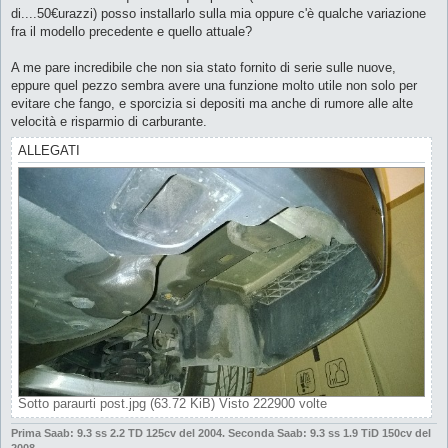
d
di....50€urazzi) posso installarlo sulla mia oppure c'è qualche variazione
a
l
fra il modello precedente e quello attuale?
e
g
g
A me pare incredibile che non sia stato fornito di serie sulle nuove,
e
eppure quel pezzo sembra avere una funzione molto utile non solo per
r
e
evitare che fango, e sporcizia si depositi ma anche di rumore alle alte
velocità e risparmio di carburante.
ALLEGATI
Sotto paraurti post.jpg (63.72 KiB) Visto 222900 volte
Prima Saab: 9.3 ss 2.2 TD 125cv del 2004.
Seconda Saab: 9.3 ss 1.9 TiD 150cv del
2008.