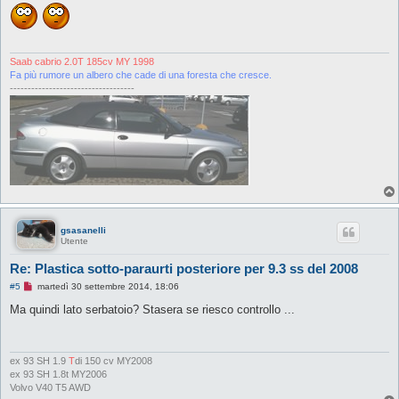
s
s
a
g
g
i
Saab cabrio 2.0T 185cv MY 1998
o
Fa più rumore un albero che cade di una foresta che cresce.
d
-----------------------------------
a
l
e
g
g
e
r
e
gsasanelli
Utente
Re: Plastica sotto-paraurti posteriore per 9.3 ss del 2008
M
#5
martedì 30 settembre 2014, 18:06
e
s
Ma quindi lato serbatoio? Stasera se riesco controllo ...
s
a
g
g
i
ex 93 SH 1.9
T
di 150 cv MY2008
o
ex 93 SH 1.8t MY2006
d
Volvo V40 T5 AWD
a