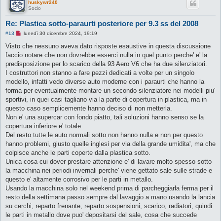
d
huskywr240
a
Socio
l
e
Re: Plastica sotto-paraurti posteriore per 9.3 ss del 2008
g
g
M
#13
lunedì 30 dicembre 2024, 19:19
e
e
r
s
Visto che nessuno aveva dato risposte esaustive in questa discussione
e
s
faccio notare che non dovrebbe esserci nulla in quel punto perche' e' la
a
g
predisposizione per lo scarico della 93 Aero V6 che ha due silenziatori.
g
I costruttori non stanno a fare pezzi dedicati a volte per un singolo
i
o
modello, infatti vedo diverse auto moderne con i paraurti che hanno la
d
forma per eventualmente montare un secondo silenziatore nei modelli piu'
a
l
sportivi, in quei casi tagliano via la parte di copertura in plastica, ma in
e
questo caso semplicemente hanno deciso di non metterla.
g
g
Non e' una supercar con fondo piatto, tali soluzioni hanno senso se la
e
copertura inferiore e' totale.
r
e
Del resto tutte le auto normali sotto non hanno nulla e non per questo
hanno problemi, giusto quelle inglesi per via della grande umidita', ma che
colpisce anche le parti coperte dalla plastica sotto.
Unica cosa cui dover prestare attenzione e' di lavare molto spesso sotto
la macchina nei periodi invernali perche' viene gettato sale sulle strade e
questo e' altamente corrosivo per le parti in metallo.
Usando la macchina solo nel weekend prima di parcheggiarla ferma per il
resto della settimana passo sempre dal lavaggio a mano usando la lancia
su cerchi, reparto frenante, reparto sospensioni, scarico, radiatori, quindi
le parti in metallo dove puo' depositarsi del sale, cosa che succede