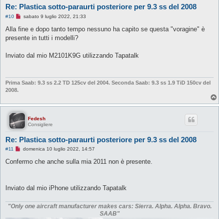
Re: Plastica sotto-paraurti posteriore per 9.3 ss del 2008
M
#10
sabato 9 luglio 2022, 21:33
e
s
Alla fine e dopo tanto tempo nessuno ha capito se questa "voragine" è
s
presente in tutti i modelli?
a
g
g
Inviato dal mio M2101K9G utilizzando Tapatalk
i
o
d
a
l
Prima Saab: 9.3 ss 2.2 TD 125cv del 2004.
Seconda Saab: 9.3 ss 1.9 TiD 150cv del
e
2008.
g
g
e
r
e
Fedesh
Consigliere
Re: Plastica sotto-paraurti posteriore per 9.3 ss del 2008
M
#11
domenica 10 luglio 2022, 14:57
e
s
Confermo che anche sulla mia 2011 non è presente.
s
a
g
g
Inviato dal mio iPhone utilizzando Tapatalk
i
o
d
"Only one aircraft manufacturer makes cars: Sierra. Alpha. Alpha. Bravo.
a
SAAB"
l
e