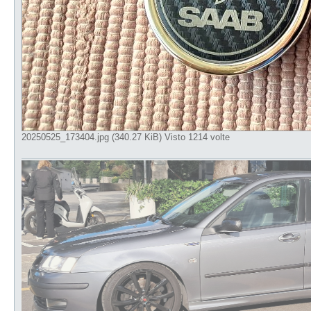
20250525_173404.jpg (340.27 KiB) Visto 1214 volte