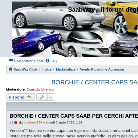
SaabWay - Il forum degl
Collegamenti Rapidi
FAQ
SaabWay Club
Indice
Marketplace
Vendo Ricambi e Accessori
BORCHIE / CENTER CAPS S
Moderatore:
Consiglio Direttivo
Rispondi
BORCHIE / CENTER CAPS SAAB PER CERCHI AFT
M
#1
da
huskywr240
»
lunedì 6 luglio 2026, 1:03
e
s
Vendo n°4 borchie /center caps con logo e scritta Saab, trama simil car
s
Installate ma tolte nello stesso mese avendo preferito un altro design, 
a