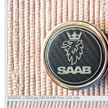
20250525_173322.jpg (329.26 KiB) Visto 1214 volte