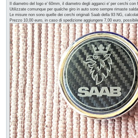
g
Il diametro del logo e' 60mm, il diametro degli agganci e' per cerchi con
g
Utilizzate comunque per qualche giro in auto sono sempre rimaste sald
i
o
Le misure non sono quelle dei cerchi originali Saab della 93 NG, calcolat
d
Prezzo 10,00 euro, in caso di spedizione aggiungere 7,00 euro, possibile
a
l
e
g
g
e
r
e