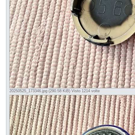
20250525_173346.jpg (290.58 KiB) Visto 1214 volte